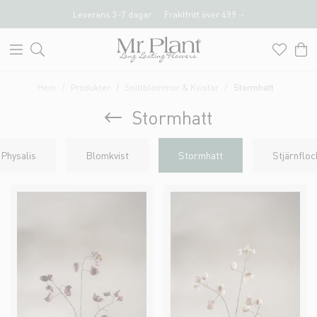
Leverans 3-7 dagar
Fraktfritt över 499 :-
Hem
Produkter
Snittblommor & Kvistar
Stormhatt
Stormhatt
Physalis
Blomkvist
Stormhatt
Stjärnfloc