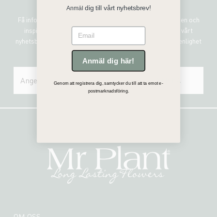
Sign me up!
dig till vårt nyhetsbrev!
Anmäl
Få information om de senaste nyheterna, unika erbjudanden och
inspirerande uppdateringar genom att prenumerera på vårt
Email
nyhetsbrev. Mr Plant hanterar all personlig information i enlighet
med vår integritetspolicy.
Anmäl dig här!
SKICKA
Genom att registrera dig, samtycker du till att ta emot e-
postmarknadsföring.
OM OSS