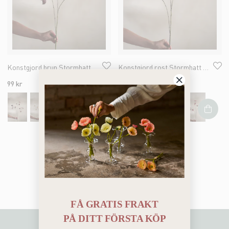
Konstgjord brun Stormhatt 94cm
Konstgjord rost Stormhatt 94cm
99 kr
99 kr
Du har sett 4 av 4 produkter
FÅ GRATIS FRAKT
PÅ
DITT FÖRSTA KÖP