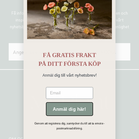
Sign me up!
Få information om de senaste nyheterna, unika erbjudanden och
inspirerande uppdateringar genom att prenumerera på vårt
nyhetsbrev. Mr Plant hanterar all personlig information i enlighet
med vår integritetspolicy.
SKICKA
FÅ GRATIS FRAKT
PÅ
DITT FÖRSTA KÖP
dig till vårt nyhetsbrev!
Anmäl
Email
Anmäl dig här!
Genom att registrera dig, samtycker du till att ta emot e-
postmarknadsföring.
OM OSS