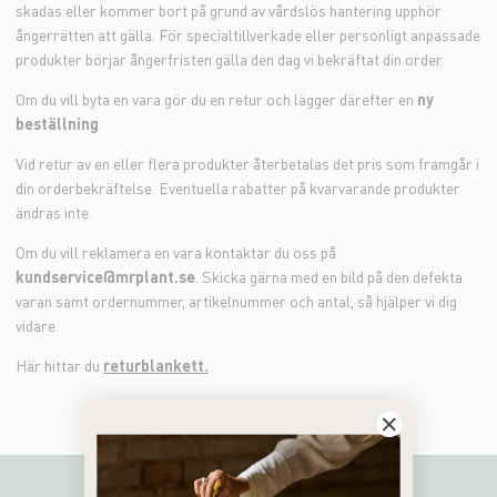
skadas eller kommer bort på grund av vårdslös hantering upphör
ångerrätten att gälla. För specialtillverkade eller personligt anpassade
produkter börjar ångerfristen gälla den dag vi bekräftat din order.
Om du vill byta en vara gör du en retur och lägger därefter en
ny
beställning
.
Vid retur av en eller flera produkter återbetalas det pris som framgår i
din orderbekräftelse. Eventuella rabatter på kvarvarande produkter
ändras inte.
Om du vill reklamera en vara kontaktar du oss på
kundservice@mrplant.se
. Skicka gärna med en bild på den defekta
varan samt ordernummer, artikelnummer och antal, så hjälper vi dig
vidare.
Här hittar du
returblankett.