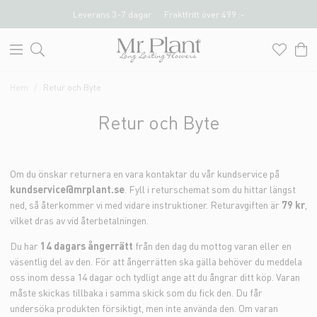
Leverans 3-7 dagar
Fraktfritt över 499 :-
Hem
Retur och Byte
Retur och Byte
Om du önskar returnera en vara kontaktar du vår kundservice på
kundservice@mrplant.se
. Fyll i returschemat som du hittar längst
ned, så återkommer vi med vidare instruktioner. Returavgiften är
79 kr
,
vilket dras av vid återbetalningen.
Du har
14 dagars ångerrätt
från den dag du mottog varan eller en
väsentlig del av den. För att ångerrätten ska gälla behöver du meddela
oss inom dessa 14 dagar och tydligt ange att du ångrar ditt köp. Varan
måste skickas tillbaka i samma skick som du fick den. Du får
undersöka produkten försiktigt, men inte använda den. Om varan