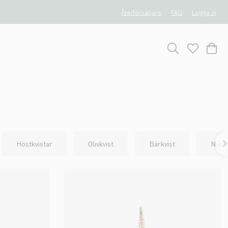
Återförsäljare
FAQ
Logga in
Höstkvistar
Olivkvist
Bärkvist
Nypo