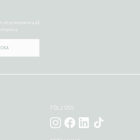
om att prenumerera på
tetspolicy.
ICKA
FÖLJ OSS