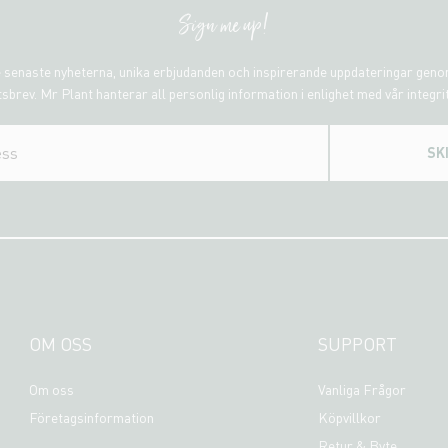
Sign me up!
 senaste nyheterna, unika erbjudanden och inspirerande uppdateringar gen
sbrev. Mr Plant hanterar all personlig information i enlighet med vår integri
SK
OM OSS
SUPPORT
Om oss
Vanliga Frågor
Företagsinformation
Köpvillkor
Retur & Byte