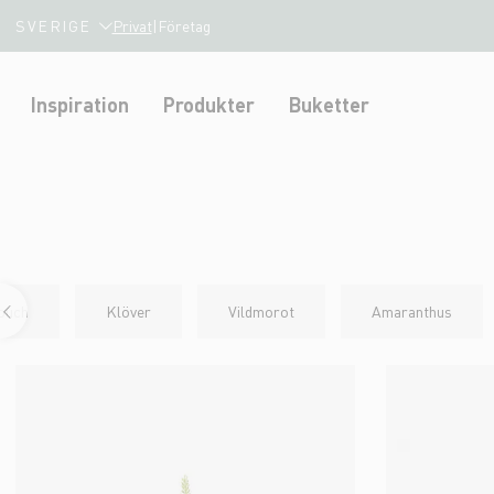
SVERIGE
Privat
|
Företag
Inspiration
Produkter
Buketter
ouch
Klöver
Vildmorot
Amaranthus