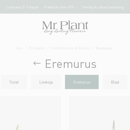
Leverans 3-7 dagar
Fraktfritt över 499 :-
Smidig & säker betalning
Hem
Produkter
Snittblommor & Kvistar
Eremurus
Eremurus
Tistel
Lövkoja
Eremurus
Blad