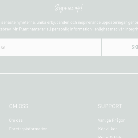
Sign me up!
 senaste nyheterna, unika erbjudanden och inspirerande uppdateringar gen
sbrev. Mr Plant hanterar all personlig information i enlighet med vår integri
SK
OM OSS
SUPPORT
Om oss
Vanliga Frågor
Företagsinformation
Köpvillkor
Retur & Byte