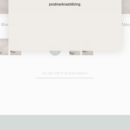
postmarknadsföring.
n Blomkvist 110cm
Konstgjord orange Blomkvist 164
389 kr
Du har sett 8 av 8 produkter