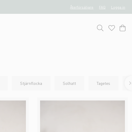
Återförsäljare
FAQ
Logga in
Stjärnflocka
Solhatt
Tagetes