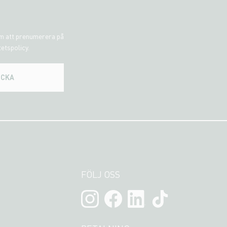
om att prenumerera på
tetspolicy.
ICKA
FÖLJ OSS