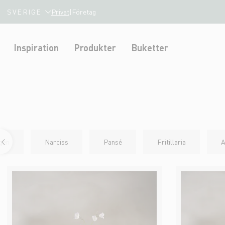
SVERIGE
Privat
|
Företag
Inspiration
Produkter
Buketter
gen
Narciss
Pansé
Fritillaria
A