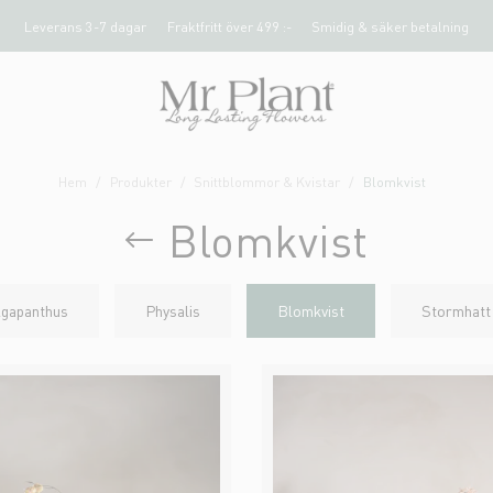
Leverans 3-7 dagar
Fraktfritt över 499 :-
Smidig & säker betalning
Hem
Produkter
Snittblommor & Kvistar
Blomkvist
Blomkvist
gapanthus
Physalis
Blomkvist
Stormhatt