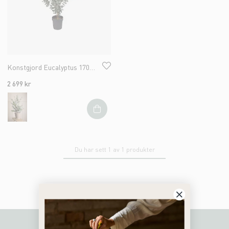
Konstgjord Eucalyptus 170cm
2 699 kr
Du har sett 1 av 1 produkter