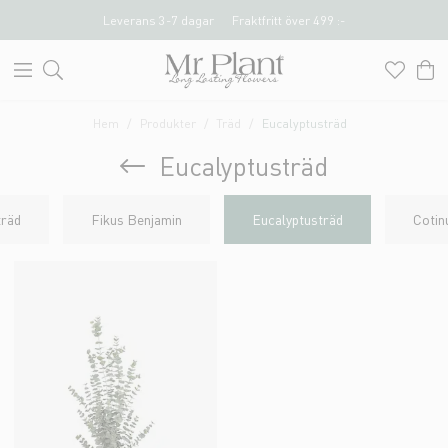
Leverans 3-7 dagar
Fraktfritt över 499 :-
Hem
Produkter
Träd
Eucalyptusträd
Eucalyptusträd
träd
Fikus Benjamin
Eucalyptusträd
Cotin