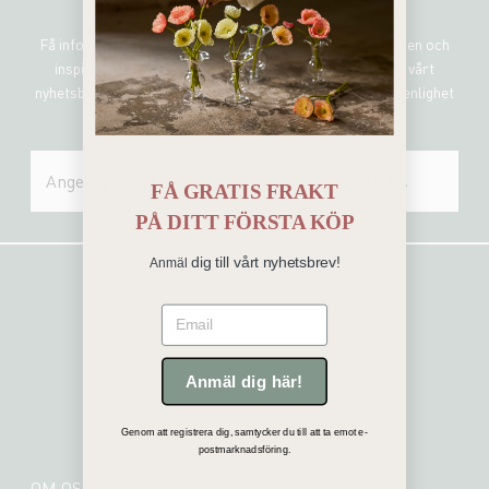
Sign me up!
Få information om de senaste nyheterna, unika erbjudanden och
inspirerande uppdateringar genom att prenumerera på vårt
nyhetsbrev. Mr Plant hanterar all personlig information i enlighet
med vår integritetspolicy.
SKICKA
FÅ GRATIS FRAKT
PÅ
DITT FÖRSTA KÖP
dig till vårt nyhetsbrev!
Anmäl
Email
Anmäl dig här!
Genom att registrera dig, samtycker du till att ta emot e-
postmarknadsföring.
OM OSS