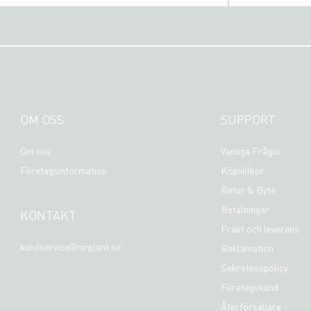
OM OSS
SUPPORT
Om oss
Vanliga Frågor
Företagsinformation
Köpvillkor
Retur & Byte
Betalningar
KONTAKT
Frakt och leverans
kundservice@mrplant.se
Reklamation
Sekretesspolicy
Företagskund
Återförsäljare