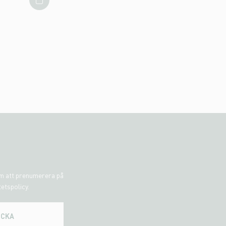
om att prenumerera på
tetspolicy.
ICKA