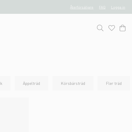
Återförsäljare
FAQ
Logga in
rk
Äppelträd
Körsbärsträd
Fler träd