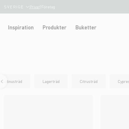
SVERIGE
Privat
|
Företag
Inspiration
Produkter
Buketter
Cotinusträd
Lagerträd
Citrusträd
Cypre