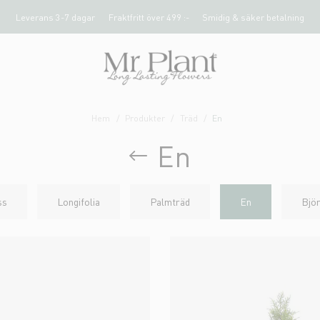
Leverans 3-7 dagar
Fraktfritt över 499 :-
Smidig & säker betalning
Hem
Produkter
Träd
En
En
ss
Longifolia
Palmträd
En
Bjö