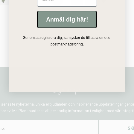
Anmäl dig här!
Du har sett 3 av 3 produkter
Genom att registrera dig, samtycker du till att ta emot e-
postmarknadsföring.
Sign me up!
 senaste nyheterna, unika erbjudanden och inspirerande uppdateringar gen
sbrev. Mr Plant hanterar all personlig information i enlighet med vår integri
SK