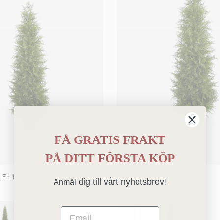
FÅ GRATIS FRAKT
PÅ
DITT FÖRSTA KÖP
n En 150cm
Konstgjord grön En 180cm
dig till vårt nyhetsbrev!
Anmäl
3 499 kr
Email