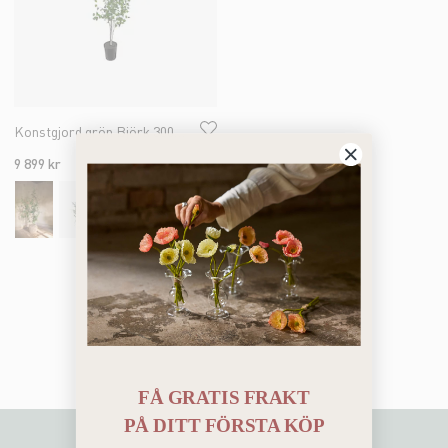
Konstgjord grön Björk 300cm
9 899 kr
Du har sett 3 av 3 produkter
FÅ GRATIS FRAKT
PÅ
DITT FÖRSTA KÖP