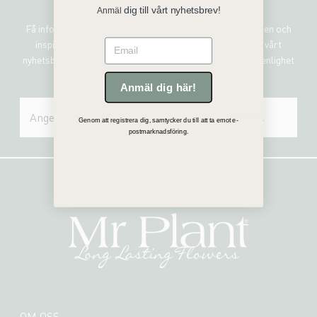
Sign me up!
dig till vårt nyhetsbrev!
Anmäl
Få information om de senaste nyheterna, unika erbjudanden och
Email
inspirerande uppdateringar genom att prenumerera på vårt
nyhetsbrev. Mr Plant hanterar all personlig information i enlighet
med vår integritetspolicy.
Anmäl dig här!
SKICKA
Genom att registrera dig, samtycker du till att ta emot e-
postmarknadsföring.
OM OSS