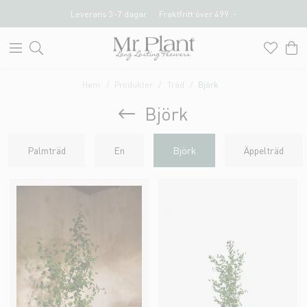
Leverans 3-7 dagar
Fraktfritt över 499 :-
Hem
Produkter
Träd
Björk
Björk
Palmträd
En
Björk
Äppelträd