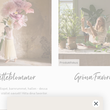
Produktfokus
tteblommor
Gröna Favori
röllopet, barnrummet, hallen - dessa
stället oavsett! Hitta dina favoriter.