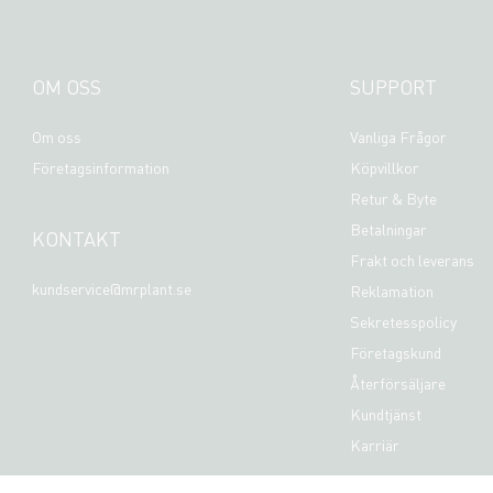
OM OSS
SUPPORT
Om oss
Vanliga Frågor
Företagsinformation
Köpvillkor
Retur & Byte
Betalningar
KONTAKT
Frakt och leverans
kundservice@mrplant.se
Reklamation
Sekretesspolicy
Företagskund
Återförsäljare
Kundtjänst
Karriär