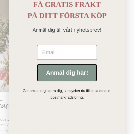
FÅ GRATIS FRAKT
PÅ
DITT FÖRSTA KÖP
dig till vårt nyhetsbrev!
Anmäl
Email
Anmäl dig här!
Genom att registrera dig, samtycker du till att ta emot e-
postmarknadsföring.
Eucalyptus
 eucalyptus i den finaste gröna nyansen
ätt. Vi har flera olika varianter och de
 ha i buketter tillsammans med våra