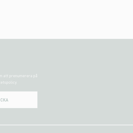
om att prenumerera på
tetspolicy.
ICKA