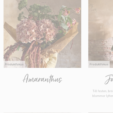
Produktfokus
Produktfokus
Amaranthus
Jä
Till festen, b
blommor lyfter 