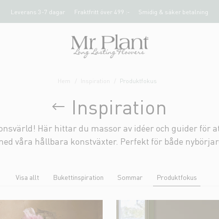
Leverans 3-7 dagar
Fraktfritt över 499 :-
Smidig & säker betalning
Hem
Inspiration
Produktfokus
Inspiration
onsvärld! Här hittar du massor av idéer och guider för a
 våra hållbara konstväxter. Perfekt för både nybörjar
Visa allt
Bukettinspiration
Sommar
Produktfokus