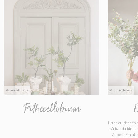
Produktfokus
Produktfokus
Pithecellobium
Letar du efter en
så har du hittat r
är perfekta att