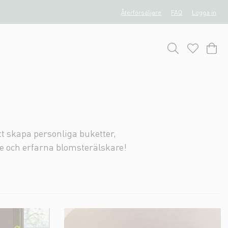
Återförsäljare
FAQ
Logga in
tt skapa personliga buketter,
e och erfarna blomsterälskare!