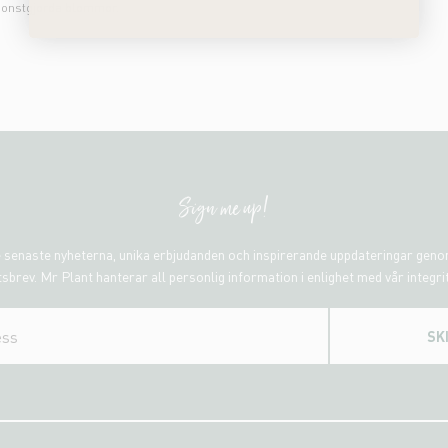
onstgjorda blommor.
Sign me up!
 senaste nyheterna, unika erbjudanden och inspirerande uppdateringar gen
sbrev. Mr Plant hanterar all personlig information i enlighet med vår integri
SK