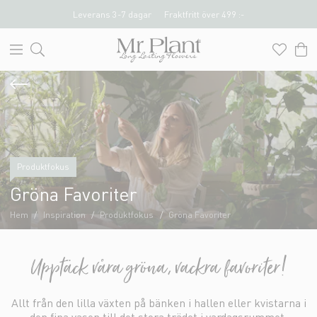
Leverans 3-7 dagar
Fraktfritt över 499 :-
Produktfokus
Gröna Favoriter
Hem
Inspiration
Produktfokus
Gröna Favoriter
Upptäck våra gröna, vackra favoriter!
Allt från den lilla växten på bänken i hallen eller kvistarna i
den fina vasen till det stora trädet i vardagsrummet.