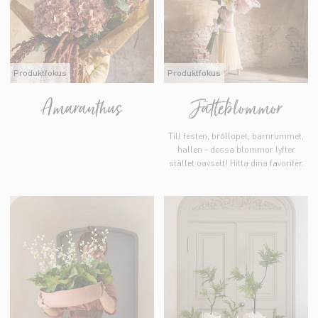
Produktfokus
Produktfokus
Amaranthus
Jätteblommor
Till festen, bröllopet, barnrummet,
hallen - dessa blommor lyfter
stället oavsett! Hitta dina favoriter.