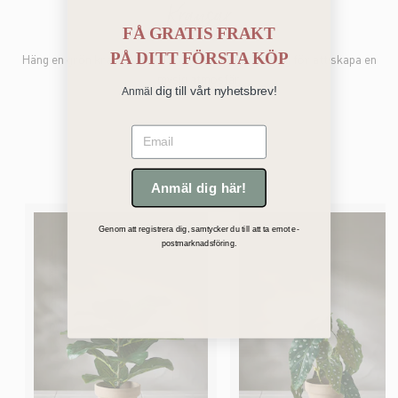
Kransar
FÅ GRATIS FRAKT
PÅ
DITT FÖRSTA KÖP
Häng en grön krans på din dörr, garderob eller vägg för att skapa en
mysig atmosfär.
dig till vårt nyhetsbrev!
Anmäl
Email
Anmäl dig här!
Genom att registrera dig, samtycker du till att ta emot e-
postmarknadsföring.