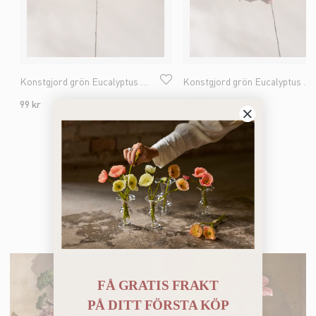
Konstgjord grön Eucalyptus med bär 70cm
Konstgjord grön Eucalyptus med bär 100cm
99 kr
159 kr
Liknande artiklar
FÅ GRATIS FRAKT
PÅ
DITT FÖRSTA KÖP