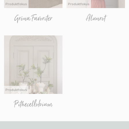
Produktfokus
Produktfokus
Gröna Favoriter
Alunrot
Produktfokus
Pithecellobium