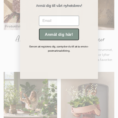
dig till vårt nyhetsbrev!
Anmäl
Email
Produktfokus
Produktfokus
Anmäl dig här!
Amaranthus
Jätteblommor
Genom att registrera dig, samtycker du till att ta emot e-
Till festen, bröllopet, barnrummet,
postmarknadsföring.
hallen - dessa blommor lyfter
stället oavsett! Hitta dina favoriter.