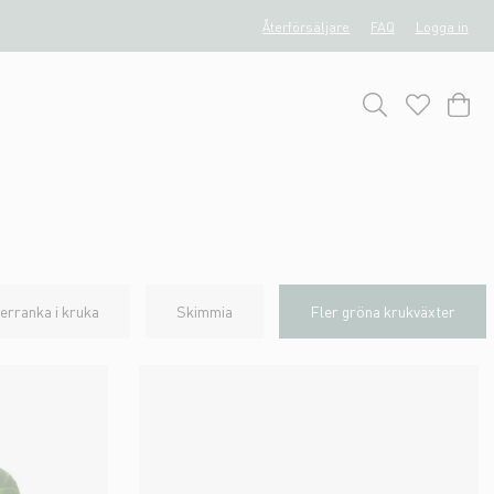
Återförsäljare
FAQ
Logga in
verranka i kruka
Skimmia
Fler gröna krukväxter