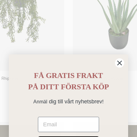
FÅ GRATIS FRAKT
 Rhipsalis
Konstgjord grön Aloe 55cm
PÅ
DITT FÖRSTA KÖP
1 199 kr
dig till vårt nyhetsbrev!
Anmäl
Email