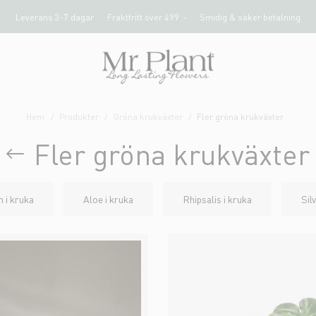
Leverans 3-7 dagar
Fraktfritt över 499 :-
Smidig & säker betalning
Hem
Produkter
Gröna krukväxter
Fler gröna krukväxter
Fler gröna krukväxter
 i kruka
Aloe i kruka
Rhipsalis i kruka
Sil