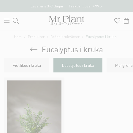
Leverans 3-7 dagar
Fraktfritt över 499 :-
Hem
Produkter
Gröna krukväxter
Eucalyptus i kruka
Eucalyptus i kruka
Fiolfikus i kruka
Eucalyptus i kruka
Murgröna 