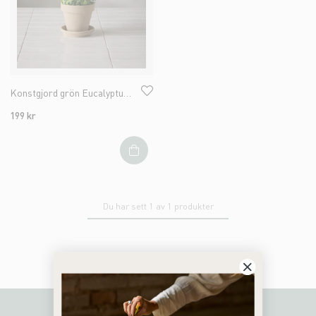
Konstgjord grön Eucalyptus 40cm
199 kr
Du har sett 1 av 1 produkter