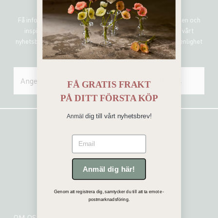
Sign me up!
Få information om de senaste nyheterna, unika erbjudanden och
inspirerande uppdateringar genom att prenumerera på vårt
nyhetsbrev. Mr Plant hanterar all personlig information i enlighet
med vår integritetspolicy.
SKICKA
FÅ GRATIS FRAKT
PÅ
DITT FÖRSTA KÖP
dig till vårt nyhetsbrev!
Anmäl
Email
Anmäl dig här!
Genom att registrera dig, samtycker du till att ta emot e-
postmarknadsföring.
OM OSS