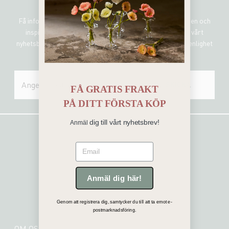
Sign me up!
Få information om de senaste nyheterna, unika erbjudanden och
inspirerande uppdateringar genom att prenumerera på vårt
nyhetsbrev. Mr Plant hanterar all personlig information i enlighet
med vår integritetspolicy.
SKICKA
FÅ GRATIS FRAKT
PÅ
DITT FÖRSTA KÖP
dig till vårt nyhetsbrev!
Anmäl
Email
Anmäl dig här!
Genom att registrera dig, samtycker du till att ta emot e-
postmarknadsföring.
OM OSS