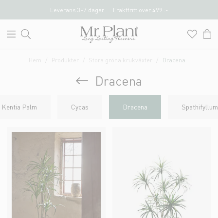
Leverans 3-7 dagar
Fraktfritt över 499 :-
Hem
Produkter
Stora gröna krukväxter
Dracena
Dracena
Kentia Palm
Cycas
Dracena
Spathifyllum