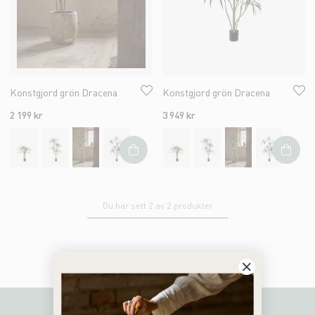
Konstgjord grön Dracena
Konstgjord grön Dracena
2 199 kr
3 949 kr
Du har sett 2 av 2 produkter