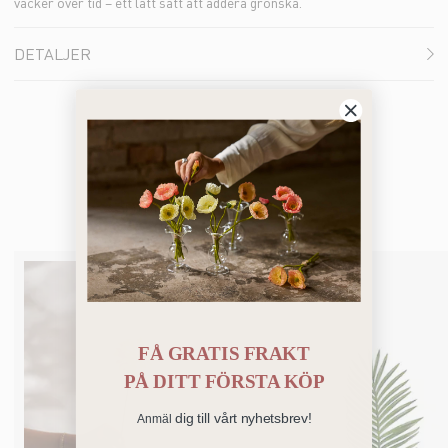
vacker över tid – ett lätt sätt att addera grönska.
DETALJER
Du kanske också gillar
FÅ GRATIS FRAKT
PÅ
DITT FÖRSTA KÖP
dig till vårt nyhetsbrev!
Anmäl