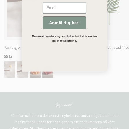
Email
Anmäl dig här!
Genom att registrera dig, samtycker du till att ta emot e-
postmarknadsföring.
Konstgjord cremefärgad Gerbera 55cm
Konstgjord grön Palmblad 11
55 kr
119 kr
Sign me up!
Få information om de senaste nyheterna, unika erbjudanden och
inspirerande uppdateringar genom att prenumerera på vårt
nyhetsbrev. Mr Plant hanterar all personlig information i enlighet