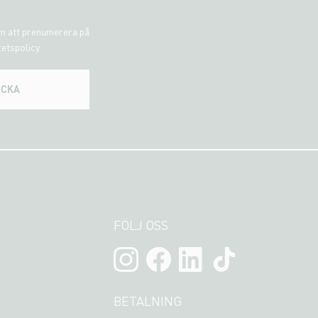
om att prenumerera på
tetspolicy.
ICKA
FÖLJ OSS
BETALNING