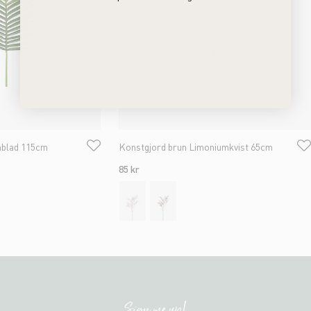
mblad 115cm
Konstgjord brun Limoniumkvist 65cm
85 kr
Sign me up!