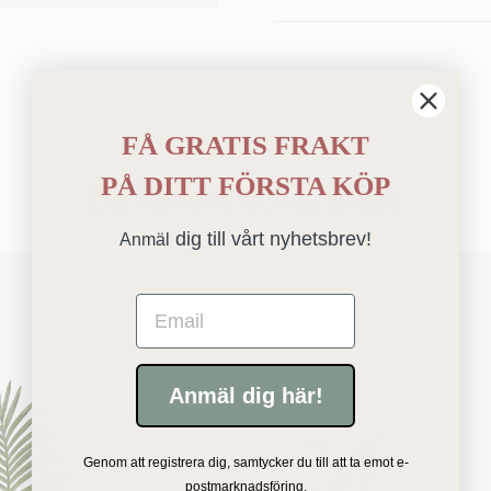
FÅ GRATIS FRAKT
PÅ
DITT FÖRSTA KÖP
Du kanske också gillar
dig till vårt nyhetsbrev!
Anmäl
Email
Anmäl dig här!
Genom att registrera dig, samtycker du till att ta emot e-
postmarknadsföring.