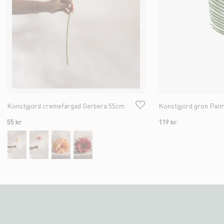
Konstgjord cremefärgad Gerbera 55cm
Konstgjord grön Pal
55 kr
119 kr