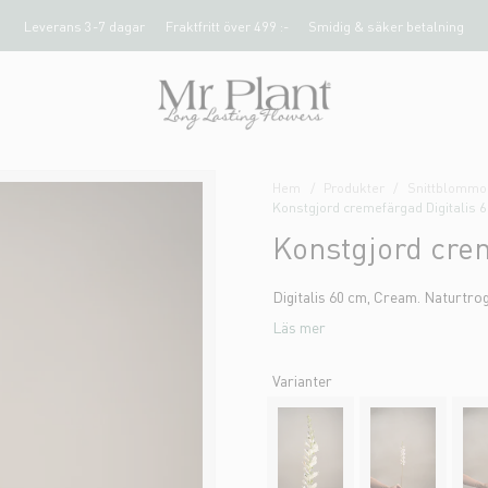
Leverans 3-7 dagar
Fraktfritt över 499 :-
Smidig & säker betalning
Hem
Produkter
Snittblommor
Konstgjord cremefärgad Digitalis 
Konstgjord cre
Digitalis 60 cm, Cream. Naturtro
Läs mer
Varianter