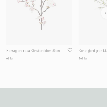
Konstgjord rosa Körsbärsblom 60cm
Konstgjord grön M
69 kr
169 kr