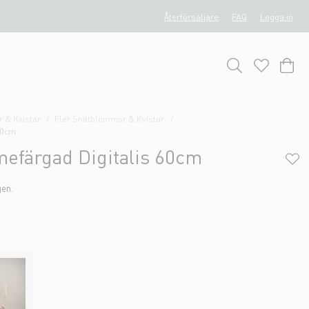
Återförsäljare
FAQ
Logga in
 & Kvistar
Fler Snittblommor & Kvistar
60cm
mefärgad Digitalis 60cm
gen.