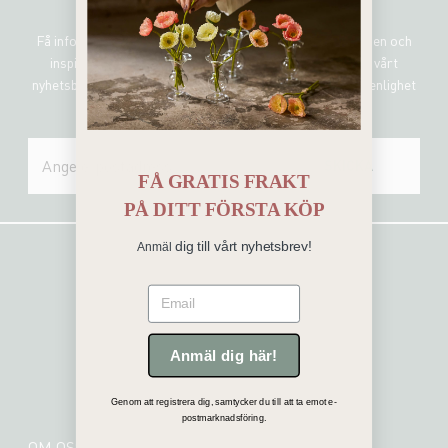
Sign me up!
Få information om de senaste nyheterna, unika erbjudanden och
inspirerande uppdateringar genom att prenumerera på vårt
nyhetsbrev. Mr Plant hanterar all personlig information i enlighet
med vår integritetspolicy.
SKICKA
FÅ GRATIS FRAKT
PÅ
DITT FÖRSTA KÖP
dig till vårt nyhetsbrev!
Anmäl
Email
Anmäl dig här!
Genom att registrera dig, samtycker du till att ta emot e-
postmarknadsföring.
OM OSS