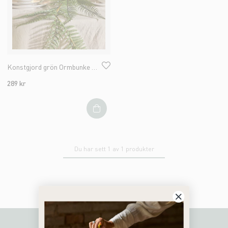
Konstgjord grön Ormbunke girlang
289 kr
Du har sett 1 av 1 produkter