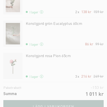
138 kr
159 kr
2 x
I lager
Konstgjord grön Eucalyptus 60cm
86 kr
99 kr
I lager
Konstgjord rosa Pion 65cm
216 kr
249 kr
3 x
I lager
-
153 kr
Paketrabatt
1 011 kr
Summa
LÄGG I VARUKORGEN