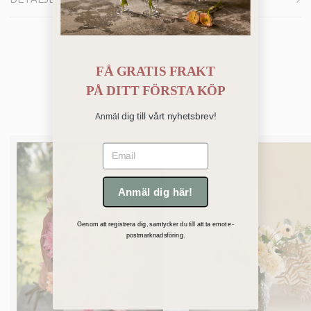
FÅ GRATIS FRAKT
PÅ
DITT FÖRSTA KÖP
Du kanske också gillar
dig till vårt nyhetsbrev!
Anmäl
Email
Anmäl dig här!
Genom att registrera dig, samtycker du till att ta emot e-
postmarknadsföring.