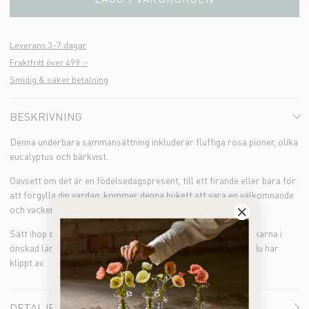
Leverans 3-7 dagar
Fraktfritt över 499 :-
Smidig & säker betalning
BESKRIVNING
Denna underbara sammansättning inkluderar fluffiga rosa pioner, olika
eucalyptus och bärkvist.
Oavsett om det är en födelsedagspresent, till ett firande eller bara för
att förgylla din vardag, kommer denna bukett att vara en välkomnande
och vacker tillskott till alla rum!
Sätt ihop din bukett och använd en tång för att klippa av stjälkarna i
önskad längd. Tänk på att du inte kan returnera en vara som du har
klippt av.
DETALJER