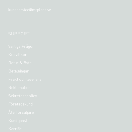
kundservice@mrplant.se
SUPPORT
Vanliga Frågor
Köpvillkor
Retur & Byte
Betalningar
Frakt och leverans
Reklamation
Sekretesspolicy
Företagskund
Återförsäljare
Kundtjänst
Karriär