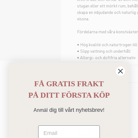
stugan eller ett mörkt rum, behål
skapa en inbjudande och naturlig 
vissna.
Fördelarna med våra konstväxter
• Hög kvalité och naturtrogen til
• Slipp vattning och underhåll
• Allergi- och doftfria alternativ
DETALJER
FÅ GRATIS FRAKT
PÅ
DITT FÖRSTA KÖP
dig till vårt nyhetsbrev!
Anmäl
Email
Du kanske också gillar