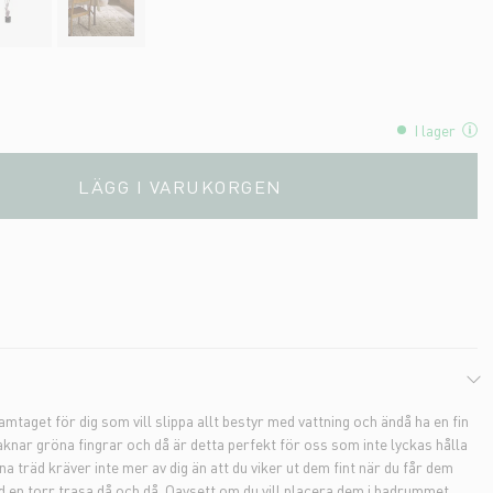
I lager
LÄGG I VARUKORGEN
mtaget för dig som vill slippa allt bestyr med vattning och ändå ha en fin
knar gröna fingrar och då är detta perfekt för oss som inte lyckas hålla
na träd kräver inte mer av dig än att du viker ut dem fint när du får dem
 en torr trasa då och då. Oavsett om du vill placera dem i badrummet,