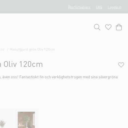
Återförsäljare
FAQ
Logga in
räd
Konstgjord grön Oliv 120cm
n Oliv 120cm
a, även oss! Fantastiskt fin och verklighetstrogen med sina silvergröna