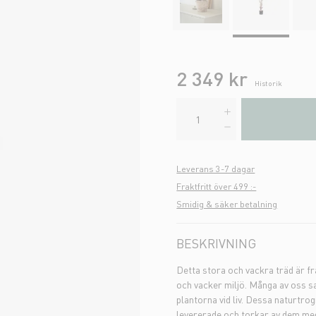
2 349 kr
Historik
Leverans 3-7 dagar
Fraktfritt över 499 :-
Smidig & säker betalning
BESKRIVNING
Detta stora och vackra träd är fra
och vacker miljö. Många av oss sa
plantorna vid liv. Dessa naturtrog
levererade och torkar av dem med