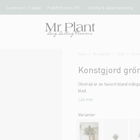
Leverans 3-7 dagar
Fraktfritt över 499 :-
Smidig & säker betalning
Hem
Produkter
Träd
Olivt
Konstgjord grö
Olivträd är en favorit bland mång
blad.
Läs mer
Varianter