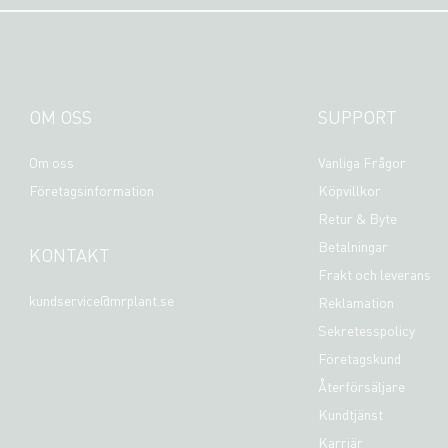
OM OSS
SUPPORT
Om oss
Vanliga Frågor
Företagsinformation
Köpvillkor
Retur & Byte
Betalningar
KONTAKT
Frakt och leverans
kundservice@mrplant.se
Reklamation
Sekretesspolicy
Företagskund
Återförsäljare
Kundtjänst
Karriär