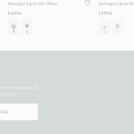
Konstgjord grön Oliv 150cm
Konstgjord grön Ol
5 649 kr
4 299 kr
om att prenumerera på
tetspolicy.
ICKA