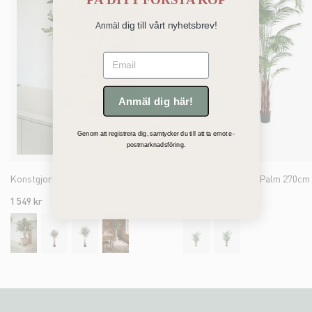
PÅ
DITT FÖRSTA KÖP
dig till vårt nyhetsbrev!
Anmäl
Email
Anmäl dig här!
Genom att registrera dig, samtycker du till att ta emot e-
postmarknadsföring.
Konstgjord grön Oliv 80cm
Konstgjord Areca Palm 270cm
1 549 kr
3 949 kr