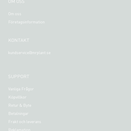
OM OSS
Om oss
Företagsinformation
KONTAKT
kundservice@mrplant.se
SUPPORT
Vanliga Frågor
Köpvillkor
Retur & Byte
Betalningar
Frakt och leverans
Reklamation