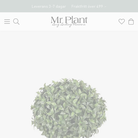
Leverans 3-7 dagar
Fraktfritt över 499 :-