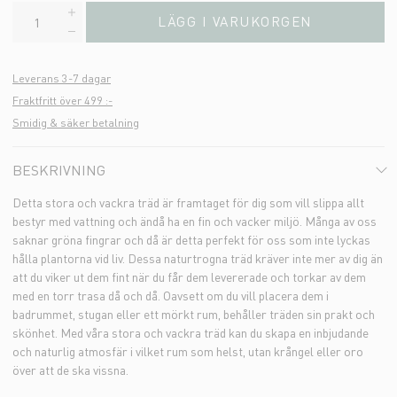
LÄGG I VARUKORGEN
Leverans 3-7 dagar
Fraktfritt över 499 :-
Smidig & säker betalning
BESKRIVNING
Detta stora och vackra träd är framtaget för dig som vill slippa allt
bestyr med vattning och ändå ha en fin och vacker miljö. Många av oss
saknar gröna fingrar och då är detta perfekt för oss som inte lyckas
hålla plantorna vid liv. Dessa naturtrogna träd kräver inte mer av dig än
att du viker ut dem fint när du får dem levererade och torkar av dem
med en torr trasa då och då. Oavsett om du vill placera dem i
badrummet, stugan eller ett mörkt rum, behåller träden sin prakt och
skönhet. Med våra stora och vackra träd kan du skapa en inbjudande
och naturlig atmosfär i vilket rum som helst, utan krångel eller oro
över att de ska vissna.