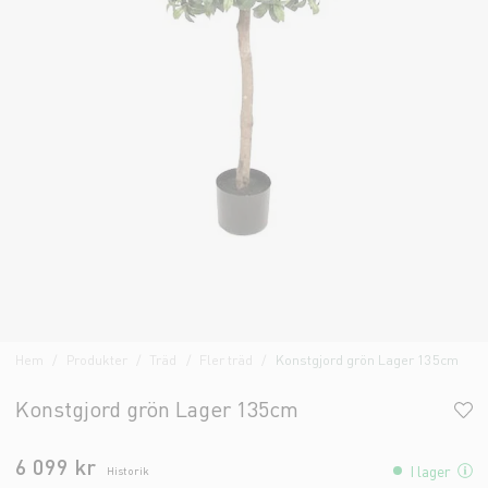
Hem
Produkter
Träd
Fler träd
Konstgjord grön Lager 135cm
Konstgjord grön Lager 135cm
6 099 kr
I lager
Historik