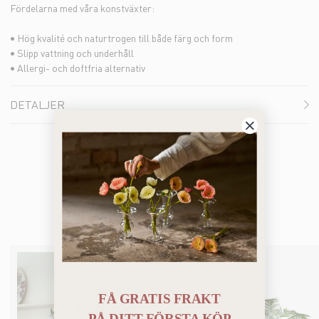
Fördelarna med våra konstväxter:
• Hög kvalité och naturtrogen till både färg och form
• Slipp vattning och underhåll
• Allergi- och doftfria alternativ
DETALJER
Du kanske också gillar
FÅ GRATIS FRAKT