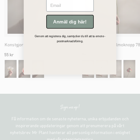
Email
Anmäl dig här!
Genom att registrera dig, samtycker du till att ta emot e-
postmarknadsföring.
Konstgjord cremefärgad Vallmo med clips 7cm
Konstgjord gul Vallmoknopp 7
55 kr
85 kr
Sign me up!
Få information om de senaste nyheterna, unika erbjudanden och
inspirerande uppdateringar genom att prenumerera på vårt
nyhetsbrev. Mr Plant hanterar all personlig information i enlighet
med vår integritetspolicy.