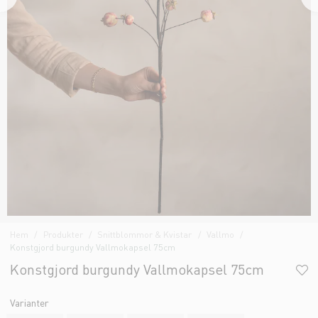
Hem
Produkter
Snittblommor & Kvistar
Vallmo
Konstgjord burgundy Vallmokapsel 75cm
Konstgjord burgundy Vallmokapsel 75cm
Varianter