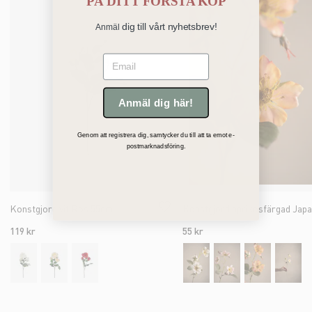
PÅ
DITT FÖRSTA KÖP
dig till vårt nyhetsbrev!
Anmäl
Email
Anmäl dig här!
Genom att registrera dig, samtycker du till att ta emot e-
postmarknadsföring.
Konstgjord vit Ros 55cm
119 kr
55 kr