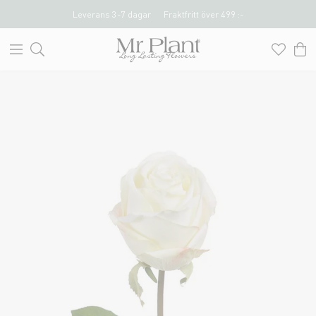
Leverans 3-7 dagar
Fraktfritt över 499 :-