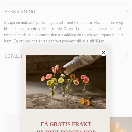
BESKRIVNING
Skapa en unik och personlig bukett med våra rosor. Rosen är en evig
klassiker som aldrig går ur mode. Oavsett om du väljer en mörkröd,
rosa eller vit ros, kommer den att addera en touch av elegans till ditt
hem. En vacker ros är en perfekt present till alla tillfällen.
DETALJER
Du kanske också gillar
FÅ GRATIS FRAKT