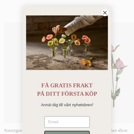
Du kanske också gillar
FÅ GRATIS FRAKT
PÅ
DITT FÖRSTA KÖP
dig till vårt nyhetsbrev!
Anmäl
Email
Konstgjord rosa Pion 65cm
Konstgjord rosa Pion 45cm