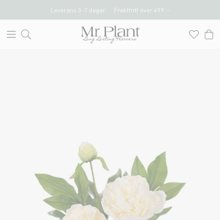
Leverans 3-7 dagar
Fraktfritt över 499 :-