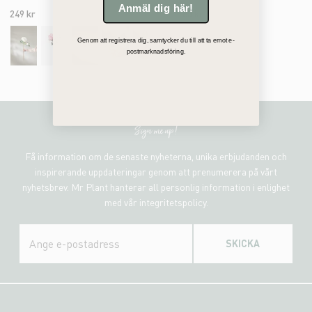
Anmäl dig här!
249 kr
85 kr
Genom att registrera dig, samtycker du till att ta emot e-
postmarknadsföring.
Sign me up!
Få information om de senaste nyheterna, unika erbjudanden och
inspirerande uppdateringar genom att prenumerera på vårt
nyhetsbrev. Mr Plant hanterar all personlig information i enlighet
med vår integritetspolicy.
SKICKA