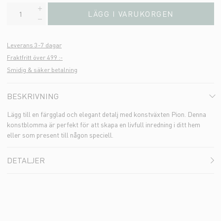
LÄGG I VARUKORGEN
Leverans 3-7 dagar
Fraktfritt över 499 :-
Smidig & säker betalning
BESKRIVNING
Lägg till en färgglad och elegant detalj med konstväxten Pion. Denna
konstblomma är perfekt för att skapa en livfull inredning i ditt hem
eller som present till någon speciell.
DETALJER