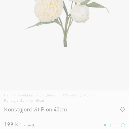
Hem
Produkter
Snittblommor & Kvistar
Pion
Konstgjord vit Pion 40cm
Konstgjord vit Pion 40cm
199 kr
I lager
Historik