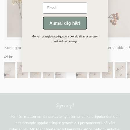
Email
Anmäl dig här!
Genom att registrera dig, samtycker du till att ta emot e-
postmarknadsföring.
Konstgjord gul Persikoblom 67cm
69 kr
69 kr
Sign me up!
Få information om de senaste nyheterna, unika erbjudanden och
inspirerande uppdateringar genom att prenumerera på vårt
nyhetsbrev. Mr Plant hanterar all personlig information i enlighet