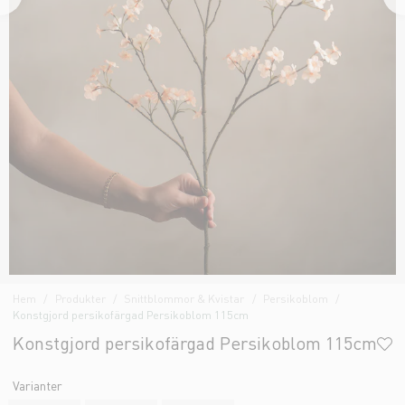
Hem
Produkter
Snittblommor & Kvistar
Persikoblom
Konstgjord persikofärgad Persikoblom 115cm
Konstgjord persikofärgad Persikoblom 115cm
Varianter