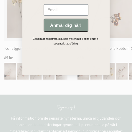
Email
Anmäl dig här!
Genom att registrera dig, samtycker du till att ta emot e-
postmarknadsföring.
Konstgjord gul Persikoblom 67cm
69 kr
69 kr
Sign me up!
Få information om de senaste nyheterna, unika erbjudanden och
inspirerande uppdateringar genom att prenumerera på vårt
nyhetsbrev. Mr Plant hanterar all personlig information i enlighet