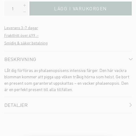
LÄGG I VARUKORGEN
Leverans 3-7 dagar
Fraktfritt över 499 :-
Smidig & säker betalning
BESKRIVNING
Låt dig förföras av phalaenopsisens intensiva färger. Den här vackra
blomman kommer att pigga upp vilken tråkig hörna som helst. Ge bort
en present som garanterat uppskattas – en vacker phalaenopsis. Den
är en perfekt present till alla tillfällen.
DETALJER