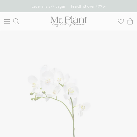
Leverans 3-7 dagar
Fraktfritt över 499 :-