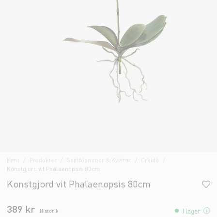
Hem
Produkter
Snittblommor & Kvistar
Orkidé
Konstgjord vit Phalaenopsis 80cm
Konstgjord vit Phalaenopsis 80cm
389 kr
I lager
Historik