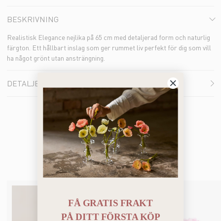
BESKRIVNING
Realistisk Elegance nejlika på 65 cm med detaljerad form och naturlig
färgton. Ett hållbart inslag som ger rummet liv perfekt för dig som vill
ha något grönt utan ansträngning.
DETALJER
Du kanske också gillar
FÅ GRATIS FRAKT
PÅ
DITT FÖRSTA KÖP