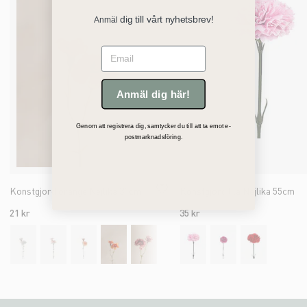
dig till vårt nyhetsbrev!
Anmäl
Email
Anmäl dig här!
Genom att registrera dig, samtycker du till att ta emot e-
postmarknadsföring.
Konstgjord orange Nejlika 31cm
Konstgjord lila Nejlika 55cm
21 kr
35 kr