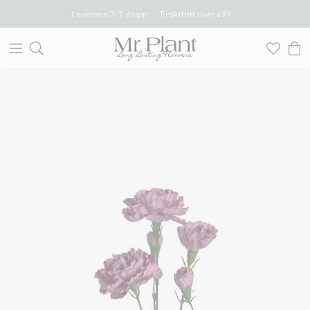
Leverans 3-7 dagar
Fraktfritt över 499 :-