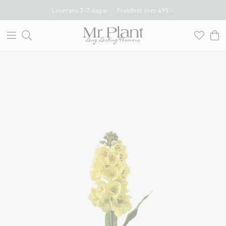
Leverans 3-7 dagar
Fraktfritt över 499 :-