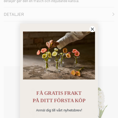
detaljer ger den en fräsch och inbjudande känsla.
DETALJER
Du kanske också gillar
FÅ GRATIS FRAKT
PÅ
DITT FÖRSTA KÖP
dig till vårt nyhetsbrev!
Anmäl