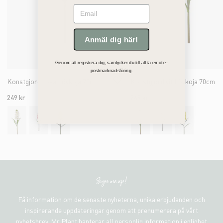
Email
Anmäl dig här!
Genom att registrera dig, samtycker du till att ta emot e-
postmarknadsföring.
Konstgjord rosa Lövkoja 70cm
Konstgjord vit Lövkoja 70cm
249 kr
249 kr
Sign me up!
Få information om de senaste nyheterna, unika erbjudanden och
inspirerande uppdateringar genom att prenumerera på vårt
nyhetsbrev. Mr Plant hanterar all personlig information i enlighet