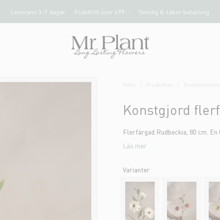
Leverans 3-7 dagar
Fraktfritt över 499 :-
Smidig & säker betalning
Hem
Produkter
Snittblommor
Konstgjord fle
Flerfärgad Rudbeckia, 80 cm. En 
Läs mer
Varianter