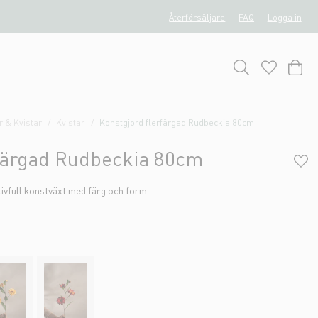
Återförsäljare
FAQ
Logga in
 & Kvistar
Kvistar
Konstgjord flerfärgad Rudbeckia 80cm
rfärgad Rudbeckia 80cm
livfull konstväxt med färg och form.