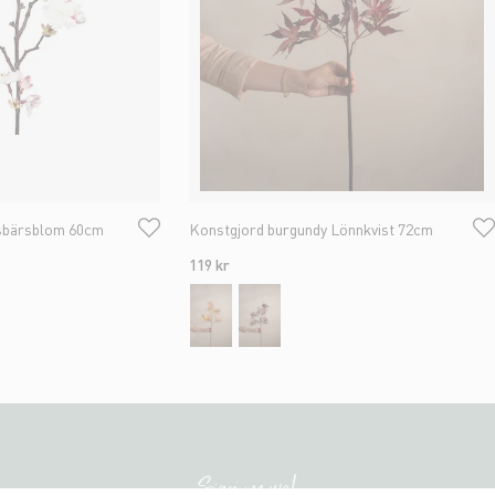
sbärsblom 60cm
Konstgjord burgundy Lönnkvist 72cm
119 kr
Sign me up!