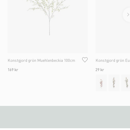
Konstgjord grön Muehlenbeckia 100cm
Konstgjord grön Eu
169 kr
29 kr