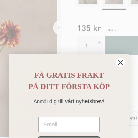
135 kr
Historik
Leverans 3-7 dagar
FÅ GRATIS FRAKT
Fraktfritt över 499 :-
Smidig & säker betalning
PÅ
DITT FÖRSTA KÖP
BESKRIVNING
dig till vårt nyhetsbrev!
Anmäl
Denna flerfärgade Rudbeckia är ett
färgstarka blommor ger den ett le
Email
DETALJER