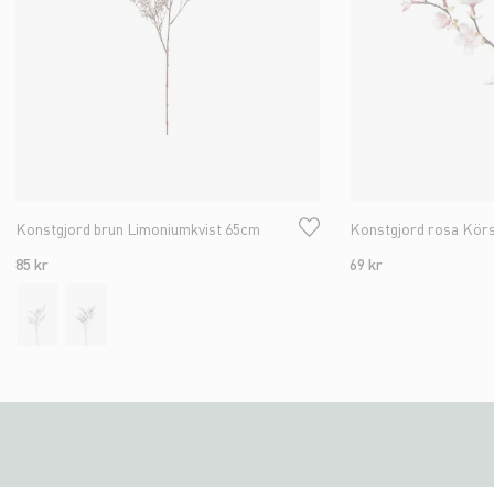
Konstgjord brun Limoniumkvist 65cm
Konstgjord rosa Kör
85 kr
69 kr