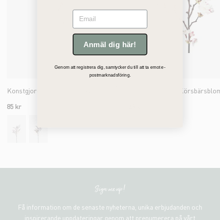
Email
Anmäl dig här!
Genom att registrera dig, samtycker du till att ta emot e-
postmarknadsföring.
Konstgjord brun Limoniumkvist 65cm
85 kr
69 kr
Sign me up!
Få information om de senaste nyheterna, unika erbjudanden och
inspirerande uppdateringar genom att prenumerera på vårt