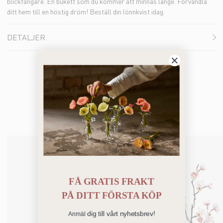
blickfångare. En bukett som du kommer att minnas länge. Förvandla
ditt hem till en höstig dröm! Beställ din lönnkvist idag.
DETALJER
Du kanske också gillar
FÅ GRATIS FRAKT
PÅ
DITT FÖRSTA KÖP
dig till vårt nyhetsbrev!
Anmäl