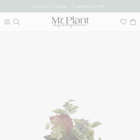
Leverans 3-7 dagar
Fraktfritt över 499 :-