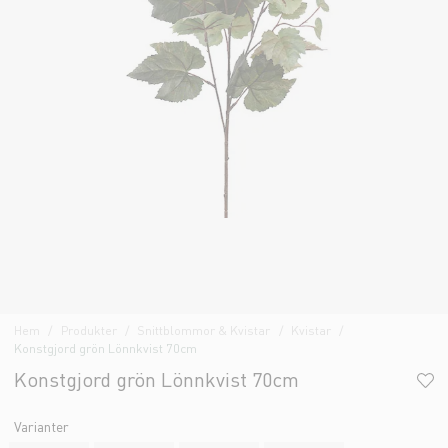
Hem
Produkter
Snittblommor & Kvistar
Kvistar
Konstgjord grön Lönnkvist 70cm
Konstgjord grön Lönnkvist 70cm
Varianter