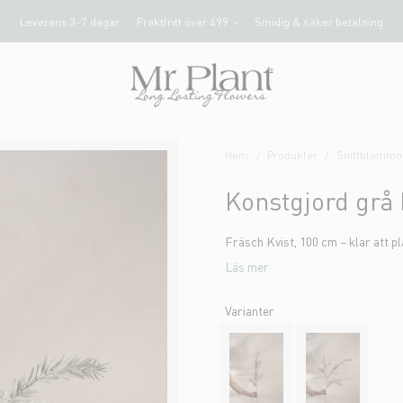
Leverans 3-7 dagar
Fraktfritt över 499 :-
Smidig & säker betalning
Hem
Produkter
Snittblommor
Konstgjord grå
Fräsch Kvist, 100 cm – klar att p
Läs mer
Varianter