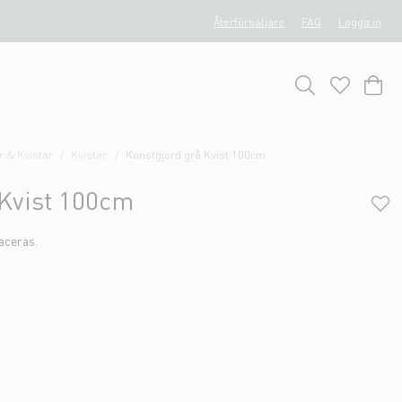
Återförsäljare
FAQ
Logga in
 & Kvistar
Kvistar
Konstgjord grå Kvist 100cm
 Kvist 100cm
laceras.