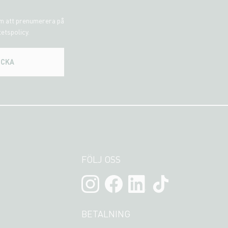
om att prenumerera på
tetspolicy.
ICKA
FÖLJ OSS
BETALNING