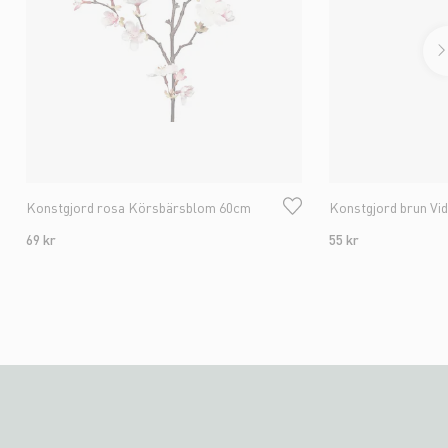
Konstgjord rosa Körsbärsblom 60cm
Konstgjord brun Vi
69 kr
55 kr