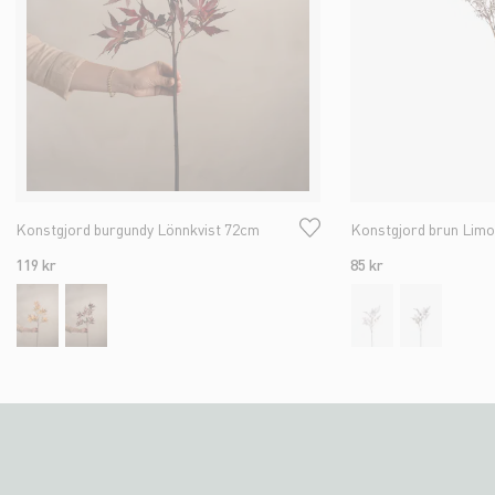
Konstgjord burgundy Lönnkvist 72cm
Konstgjord brun Limo
119 kr
85 kr