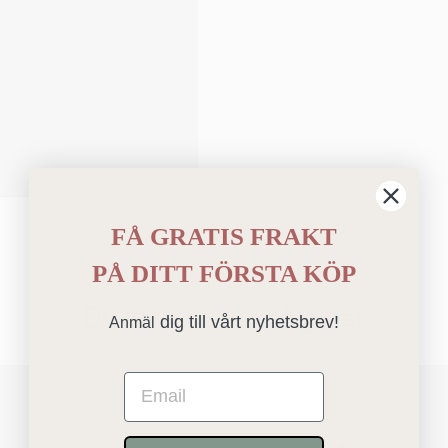
FÅ GRATIS FRAKT
PÅ
DITT FÖRSTA KÖP
Du kanske också gillar
dig till vårt nyhetsbrev!
Anmäl
Email