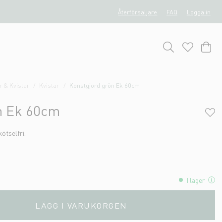
Återförsäljare
FAQ
Logga in
 & Kvistar
Kvistar
Konstgjord grön Ek 60cm
n Ek 60cm
ötselfri.
I lager
LÄGG I VARUKORGEN