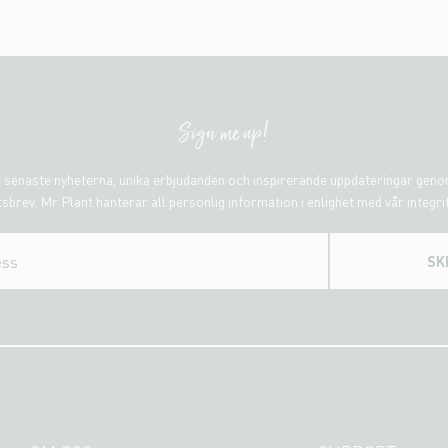
Sign me up!
 senaste nyheterna, unika erbjudanden och inspirerande uppdateringar gen
sbrev. Mr Plant hanterar all personlig information i enlighet med vår integri
SK