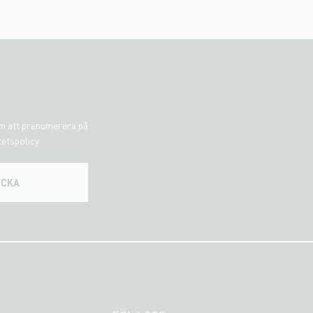
om att prenumerera på
tetspolicy.
ICKA