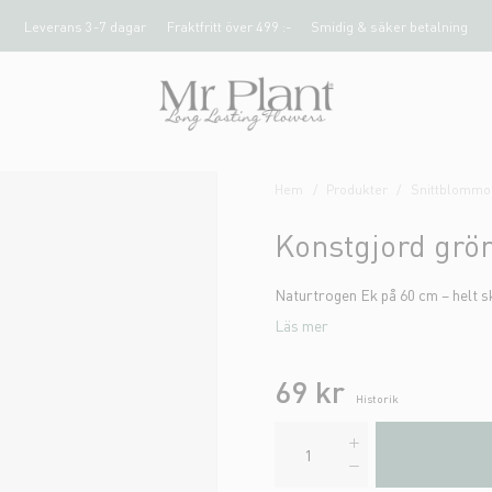
Leverans 3-7 dagar
Fraktfritt över 499 :-
Smidig & säker betalning
Hem
Produkter
Snittblommor
Konstgjord grö
Naturtrogen Ek på 60 cm – helt sk
Läs mer
69 kr
Historik