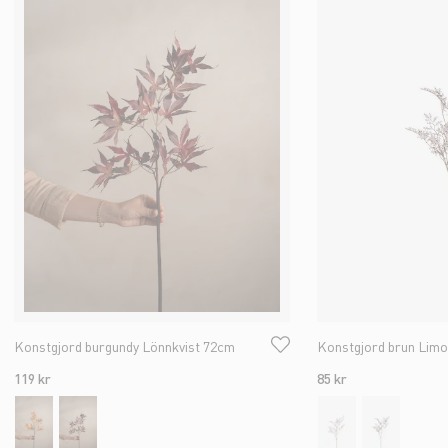
Konstgjord burgundy Lönnkvist 72cm
Konstgjord brun Limo
119 kr
85 kr