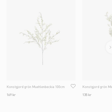
Konstgjord grön Muehlenbeckia 100cm
Konstgjord grön M
169 kr
135 kr