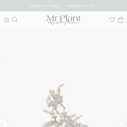
Leverans 3-7 dagar
Fraktfritt över 499 :-