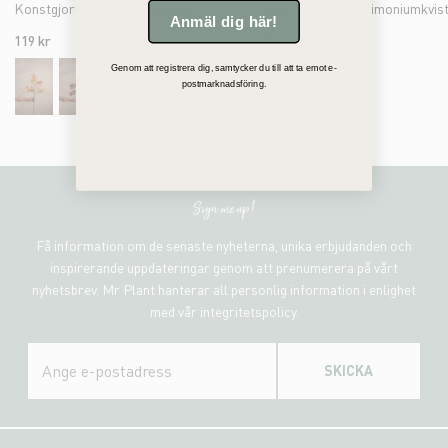
Konstgjord burgundy Lönnkvist 72cm
Anmäl dig här!
119 kr
85 kr
Genom att registrera dig, samtycker du till att ta emot e-
postmarknadsföring.
Sign me up!
Få information om de senaste nyheterna, unika erbjudanden och
inspirerande uppdateringar genom att prenumerera på vårt
nyhetsbrev. Mr Plant hanterar all personlig information i enlighet
med vår integritetspolicy.
SKICKA