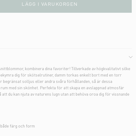
LÄGG I VARUKORGEN
ittblommor, kombinera dina favoriter! Tillverkade av högkvalitativt silke
bekymra dig för skötselrutiner, damm torkas enkelt bort med en torr
r begränsat solljus eller andra svåra förhållanden, så är dessa
tt rum med sin skönhet. Perfekta för att skapa en avslappnad atmosfär
å att du kan njuta av naturens lugn utan att behöva oroa dig för vissnande
l både färg och form