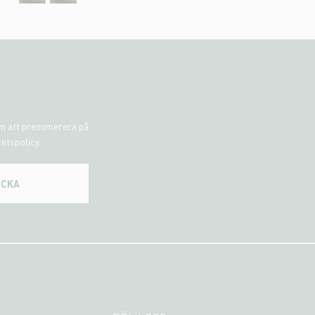
om att prenumerera på
tetspolicy.
ICKA