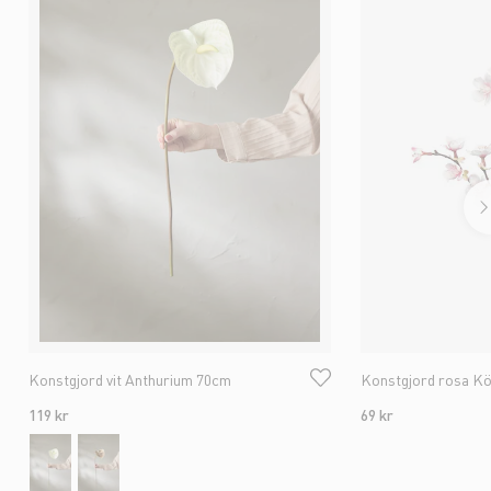
Konstgjord vit Anthurium 70cm
Konstgjord rosa K
119 kr
69 kr