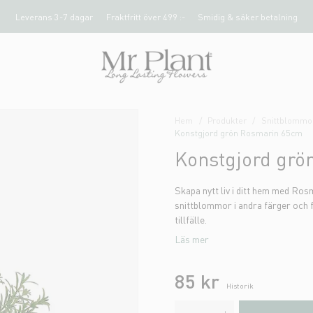
Leverans 3-7 dagar
Fraktfritt över 499 :-
Smidig & säker betalning
Hem
Produkter
Snittblommor
Konstgjord grön Rosmarin 65cm
Konstgjord grö
Skapa nytt liv i ditt hem med R
snittblommor i andra färger och 
tillfälle.
Läs mer
85 kr
Historik