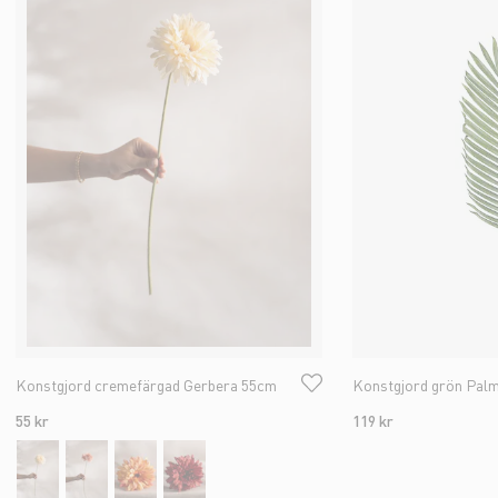
Konstgjord cremefärgad Gerbera 55cm
Konstgjord grön Pal
55 kr
119 kr