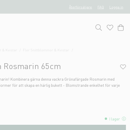
Återförsäljare
FAQ
Logga in
 & Kvistar
Fler Snittblommor & Kvistar
n Rosmarin 65cm
osmarin! Kombinera gärna denna vackra Grönafärgade Rosmarin med
former för att skapa en härlig bukett - Blomstrande enkelhet för varje
I lager