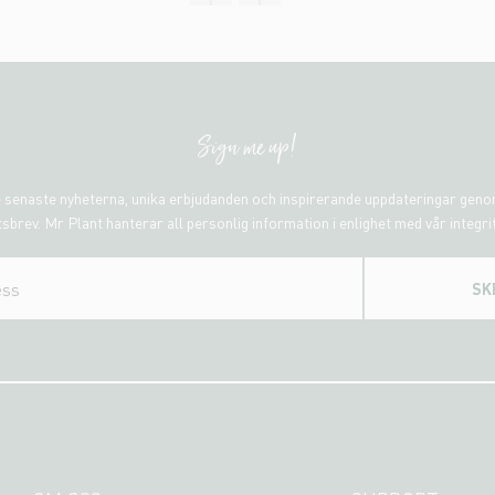
Sign me up!
 senaste nyheterna, unika erbjudanden och inspirerande uppdateringar gen
sbrev. Mr Plant hanterar all personlig information i enlighet med vår integri
SK