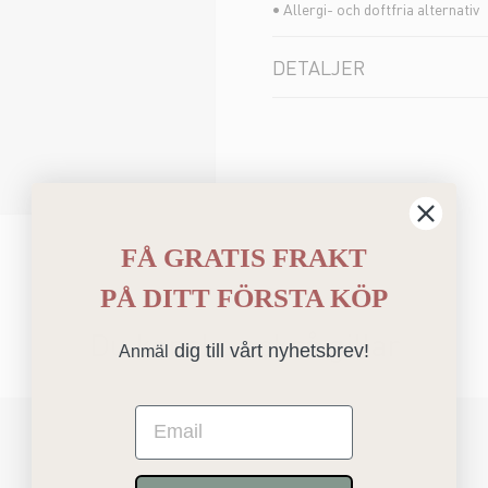
• Allergi- och doftfria alternativ
DETALJER
FÅ GRATIS FRAKT
PÅ
DITT FÖRSTA KÖP
Du kanske också gillar
dig till vårt nyhetsbrev!
Anmäl
Email