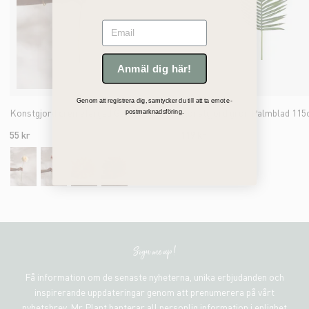
Email
Anmäl dig här!
Genom att registrera dig, samtycker du till att ta emot e-
Konstgjord cremefärgad Gerbera 55cm
Konstgjord grön Palmblad 11
postmarknadsföring.
55 kr
119 kr
Sign me up!
Få information om de senaste nyheterna, unika erbjudanden och
inspirerande uppdateringar genom att prenumerera på vårt
nyhetsbrev. Mr Plant hanterar all personlig information i enlighet