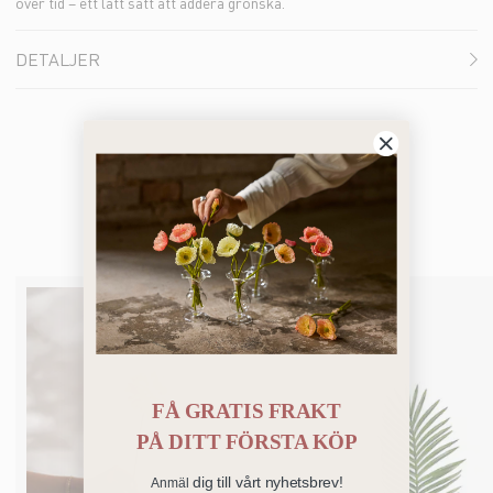
över tid – ett lätt sätt att addera grönska.
DETALJER
Du kanske också gillar
FÅ GRATIS FRAKT
PÅ
DITT FÖRSTA KÖP
dig till vårt nyhetsbrev!
Anmäl