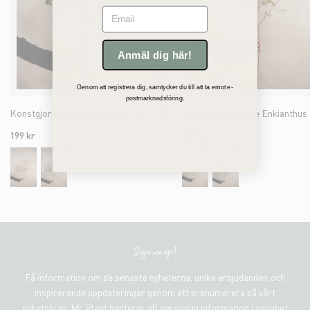
Email
Anmäl dig här!
Genom att registrera dig, samtycker du till att ta emot e-
postmarknadsföring.
Konstgjord grön Enkianthus 110cm
199 kr
199 kr
Sign me up!
Få information om de senaste nyheterna, unika erbjudanden och
inspirerande uppdateringar genom att prenumerera på vårt
nyhetsbrev. Mr Plant hanterar all personlig information i enlighet