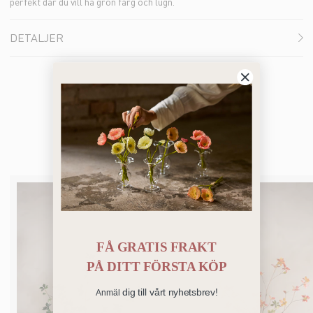
perfekt där du vill ha grön färg och lugn.
DETALJER
Du kanske också gillar
FÅ GRATIS FRAKT
PÅ
DITT FÖRSTA KÖP
dig till vårt nyhetsbrev!
Anmäl