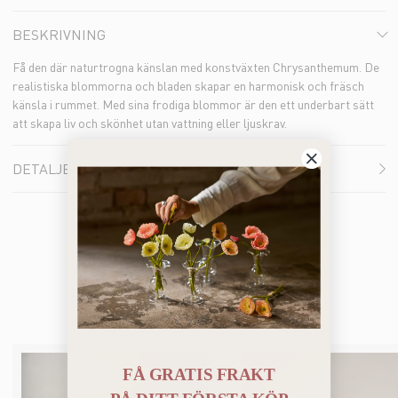
BESKRIVNING
Få den där naturtrogna känslan med konstväxten Chrysanthemum. De
realistiska blommorna och bladen skapar en harmonisk och fräsch
känsla i rummet. Med sina frodiga blommor är den ett underbart sätt
att skapa liv och skönhet utan vattning eller ljuskrav.
DETALJER
Du kanske också gillar
FÅ GRATIS FRAKT