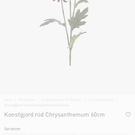
Hem
Produkter
Snittblommor & Kvistar
Chrysantemum
Konstgjord röd Chrysanthemum 60cm
Konstgjord röd Chrysanthemum 60cm
Varianter