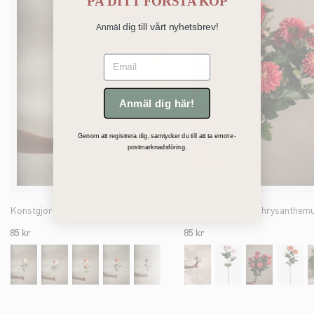
PÅ
DITT FÖRSTA KÖP
dig till vårt nyhetsbrev!
Anmäl
Email
Anmäl dig här!
Genom att registrera dig, samtycker du till att ta emot e-
postmarknadsföring.
Konstgjord cream Chrysanthemum 52cm
85 kr
85 kr