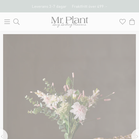
Leverans 3-7 dagar
Fraktfritt över 499 :-