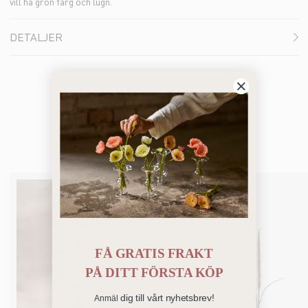
vill ha grön färg och lugn.
DETALJER
Du kanske också gillar
FÅ GRATIS FRAKT
PÅ
DITT FÖRSTA KÖP
dig till vårt nyhetsbrev!
Anmäl