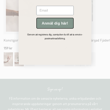
Email
Anmäl dig här!
Genom att registrera dig, samtycker du till att ta emot e-
postmarknadsföring.
Konstgjord grön Eucalyptus 60cm
159 kr
69 kr
Sign me up!
Få information om de senaste nyheterna, unika erbjudanden och
inspirerande uppdateringar genom att prenumerera på vårt
nyhetsbrev. Mr Plant hanterar all personlig information i enlighet