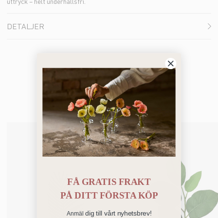
uttryck – helt underhållsfri.
DETALJER
Du kanske också gillar
FÅ GRATIS FRAKT
PÅ
DITT FÖRSTA KÖP
dig till vårt nyhetsbrev!
Anmäl