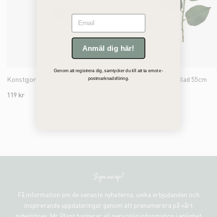
Email
Anmäl dig här!
Genom att registrera dig, samtycker du till att ta emot e-
Konstgjord grön Palmblad 115cm
Konstgjord grön Blad 55cm
postmarknadsföring.
119 kr
29 kr
Sign me up!
Få information om de senaste nyheterna, unika erbjudanden och
inspirerande uppdateringar genom att prenumerera på vårt
nyhetsbrev. Mr Plant hanterar all personlig information i enlighet