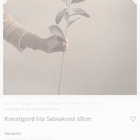
Hem
Produkter
Snittblommor & Kvistar
Blad
Konstgjord lila Salviakvist 60cm
Konstgjord lila Salviakvist 60cm
Varianter