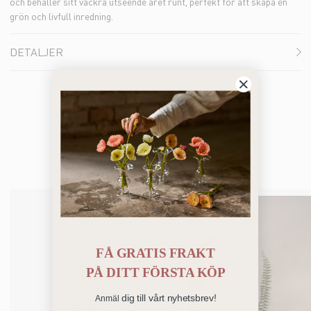
och behåller sitt vackra utseende året runt, perfekt för att skapa en
grön och livfull inredning.
DETALJER
Du kanske också gillar
FÅ GRATIS FRAKT
PÅ
DITT FÖRSTA KÖP
dig till vårt nyhetsbrev!
Anmäl