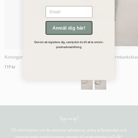
Email
Anmäl dig här!
Genom att registrera dig, samtycker du till att ta emot e-
postmarknadsföring.
Konstgjord grön Palmblad 115cm
119 kr
55 kr
Sign me up!
Få information om de senaste nyheterna, unika erbjudanden och
inspirerande uppdateringar genom att prenumerera på vårt