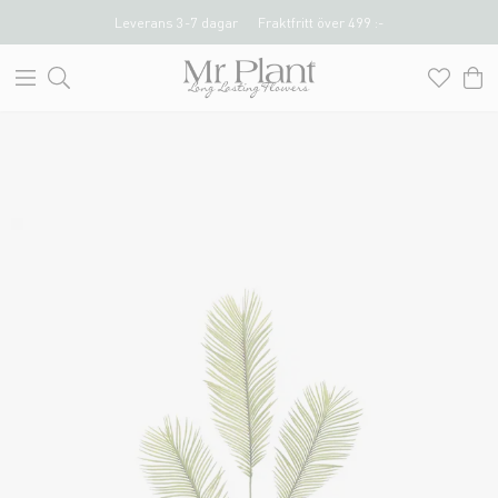
Leverans 3-7 dagar
Fraktfritt över 499 :-