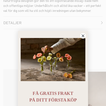
naturtrogna designen gör den till ett iögonfallande inslag i både hem
och offentliga miljöer. Underhållsfri och alltid lika vacker – ett perfekt
val för dig som vill ha stil och höjd i inredningen utan bekymmer.
DETALJER
Du kanske också gillar
FÅ GRATIS FRAKT
PÅ
DITT FÖRSTA KÖP