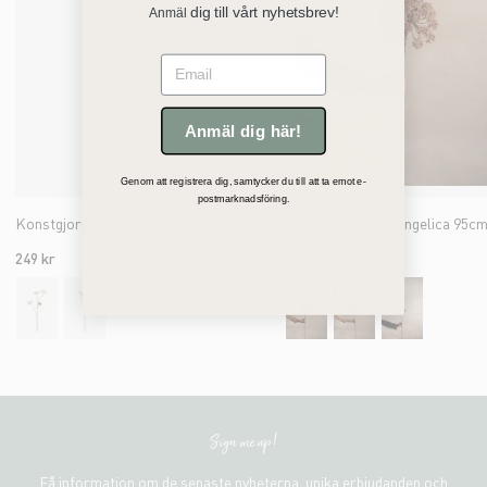
dig till vårt nyhetsbrev!
Anmäl
Email
Anmäl dig här!
Genom att registrera dig, samtycker du till att ta emot e-
postmarknadsföring.
Konstgjord grön Angelica 87cm
Konstgjord brun Angelica 95c
249 kr
349 kr
Sign me up!
Få information om de senaste nyheterna, unika erbjudanden och