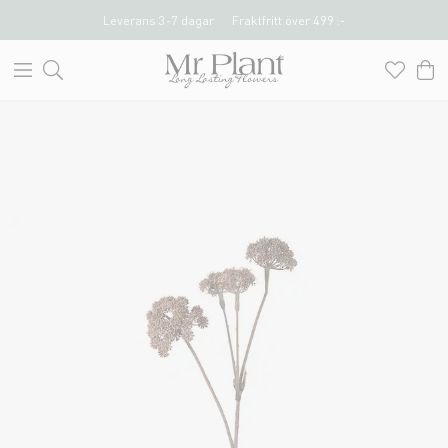
Leverans 3-7 dagar
Fraktfritt över 499 :-