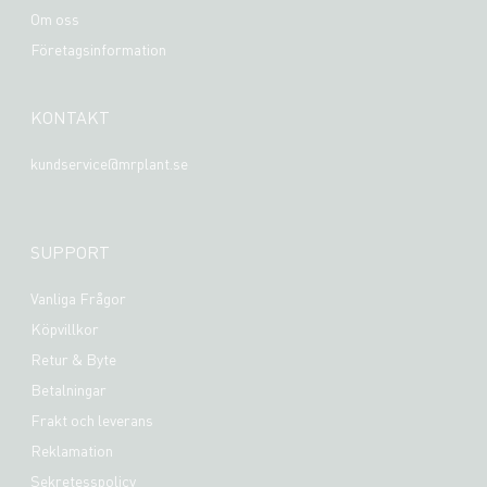
Om oss
Företagsinformation
KONTAKT
kundservice@mrplant.se
SUPPORT
Vanliga Frågor
Köpvillkor
Retur & Byte
Betalningar
Frakt och leverans
Reklamation
Sekretesspolicy