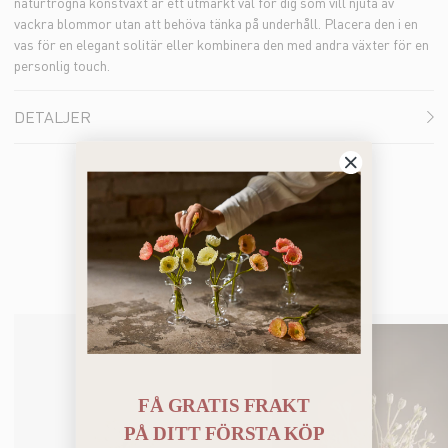
naturtrogna konstväxt är ett utmärkt val för dig som vill njuta av
vackra blommor utan att behöva tänka på underhåll. Placera den i en
vas för en elegant solitär eller kombinera den med andra växter för en
personlig touch.
DETALJER
Du kanske också gillar
FÅ GRATIS FRAKT
PÅ
DITT FÖRSTA KÖP