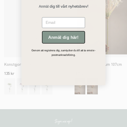
dig till vårt nyhetsbrev!
Anmäl
Email
Anmäl dig här!
Genom att registrera dig, samtycker du till att ta emot e-
postmarknadsföring.
Konstgjord vit Allium 70cm
Konstgjord vit Allium 107cm
135 kr
389 kr
Sign me up!