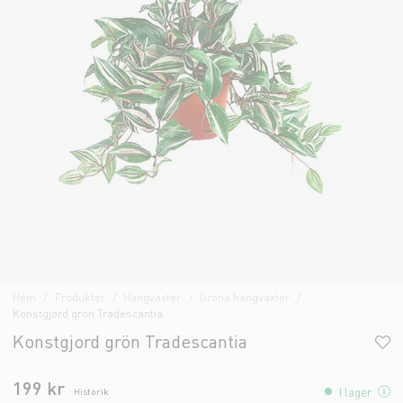
Hem
Produkter
Hängväxter
Gröna hängväxter
Konstgjord grön Tradescantia
Konstgjord grön Tradescantia
199 kr
I lager
Historik