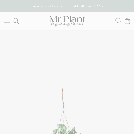
Leverans 3-7 dagar
Fraktfritt över 499 :-