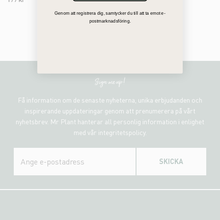
Genom att registrera dig, samtycker du till att ta emot e-
postmarknadsföring.
Sign me up!
Få information om de senaste nyheterna, unika erbjudanden och
inspirerande uppdateringar genom att prenumerera på vårt
nyhetsbrev. Mr Plant hanterar all personlig information i enlighet
med vår integritetspolicy.
SKICKA