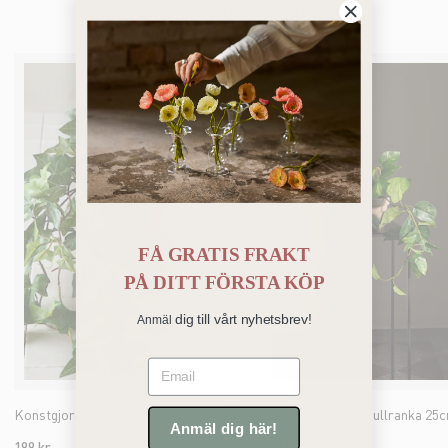
Du kanske också gillar
FÅ GRATIS FRAKT
PÅ
DITT FÖRSTA KÖP
dig till vårt nyhetsbrev!
Anmäl
Email
Konstgjord grön Murgröna
Konstgjord grön Gullranka 25
Anmäl dig här!
199 kr
289 kr