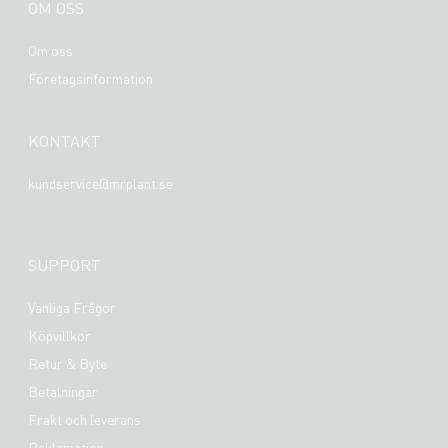
OM OSS
Om oss
Företagsinformation
KONTAKT
kundservice@mrplant.se
SUPPORT
Vanliga Frågor
Köpvillkor
Retur & Byte
Betalningar
Frakt och leverans
Reklamation