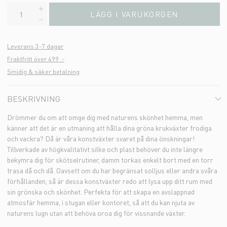
LÄGG I VARUKORGEN
Leverans 3-7 dagar
Fraktfritt över 499 :-
Smidig & säker betalning
BESKRIVNING
Drömmer du om att omge dig med naturens skönhet hemma, men
känner att det är en utmaning att hålla dina gröna krukväxter frodiga
och vackra? Då är våra konstväxter svaret på dina önskningar!
Tillverkade av högkvalitativt silke och plast behöver du inte längre
bekymra dig för skötselrutiner, damm torkas enkelt bort med en torr
trasa då och då. Oavsett om du har begränsat solljus eller andra svåra
förhållanden, så är dessa konstväxter redo att lysa upp ditt rum med
sin grönska och skönhet. Perfekta för att skapa en avslappnad
atmosfär hemma, i stugan eller kontoret, så att du kan njuta av
naturens lugn utan att behöva oroa dig för vissnande växter.