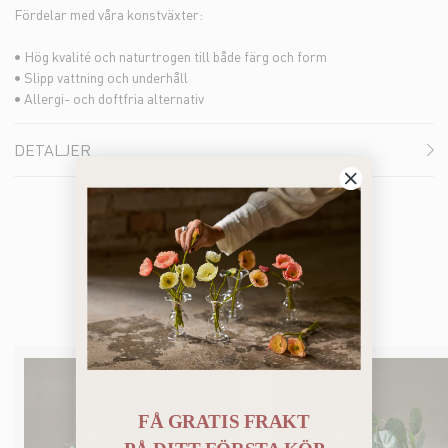
Fördelar med våra konstväxter:
• Hög kvalité och naturtrogen till både färg och form
• Slipp vattning och underhåll
• Allergi- och doftfria alternativ
DETALJER
Du kanske också gillar
FÅ GRATIS FRAKT