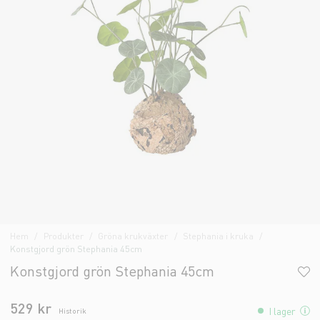
Hem
Produkter
Gröna krukväxter
Stephania i kruka
Konstgjord grön Stephania 45cm
Konstgjord grön Stephania 45cm
529 kr
I lager
Historik