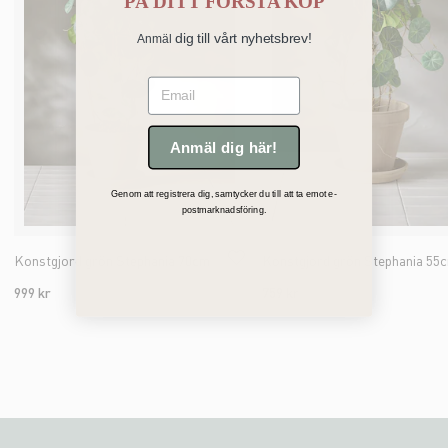
PÅ
DITT FÖRSTA KÖP
dig till vårt nyhetsbrev!
Anmäl
Email
Anmäl dig här!
Genom att registrera dig, samtycker du till att ta emot e-
postmarknadsföring.
Konstgjord grön Stephania 70cm
Konstgjord grön Stephania 55
999 kr
759 kr