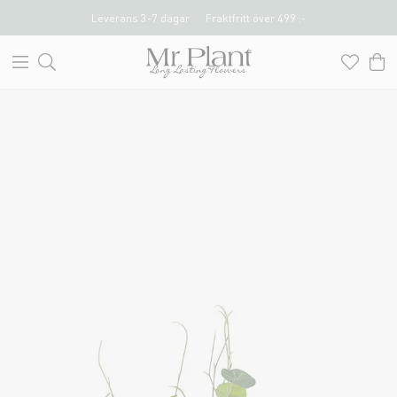
Leverans 3-7 dagar
Fraktfritt över 499 :-