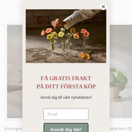
Du kanske också gillar
FÅ GRATIS FRAKT
PÅ
DITT FÖRSTA KÖP
dig till vårt nyhetsbrev!
Anmäl
Email
Konstgjord grön Muehlenbeckia 25cm
Konstgjord grön Elefantöra 2
Anmäl dig här!