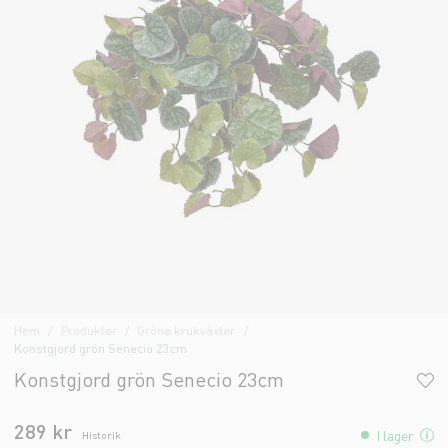
Hem
Produkter
Gröna krukväxter
Konstgjord grön Senecio 23cm
Konstgjord grön Senecio 23cm
289 kr
I lager
Historik