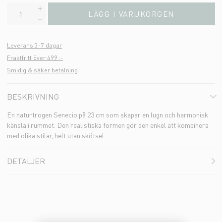
LÄGG I VARUKORGEN
Leverans 3-7 dagar
Fraktfritt över 499 :-
Smidig & säker betalning
BESKRIVNING
En naturtrogen Senecio på 23 cm som skapar en lugn och harmonisk
känsla i rummet. Den realistiska formen gör den enkel att kombinera
med olika stilar, helt utan skötsel.
DETALJER