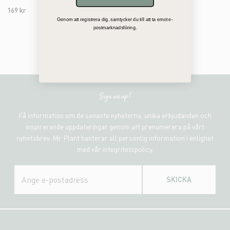
169 kr
169 kr
Genom att registrera dig, samtycker du till att ta emot e-
postmarknadsföring.
Sign me up!
Få information om de senaste nyheterna, unika erbjudanden och
inspirerande uppdateringar genom att prenumerera på vårt
nyhetsbrev. Mr Plant hanterar all personlig information i enlighet
med vår integritetspolicy.
SKICKA