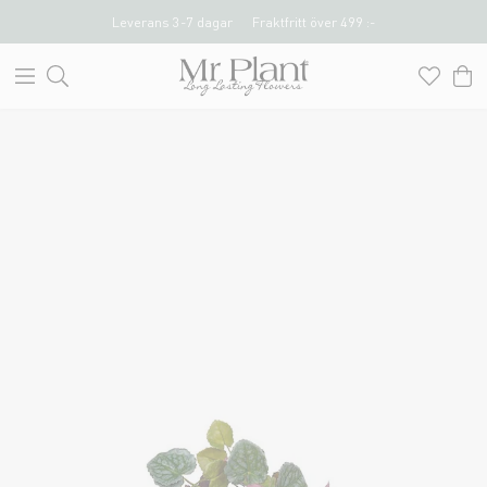
Leverans 3-7 dagar
Fraktfritt över 499 :-