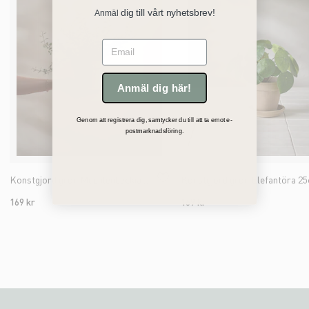
dig till vårt nyhetsbrev!
Anmäl
Email
Anmäl dig här!
Genom att registrera dig, samtycker du till att ta emot e-
postmarknadsföring.
Konstgjord grön Muehlenbeckia 25cm
Konstgjord grön Elefantöra 2
169 kr
169 kr