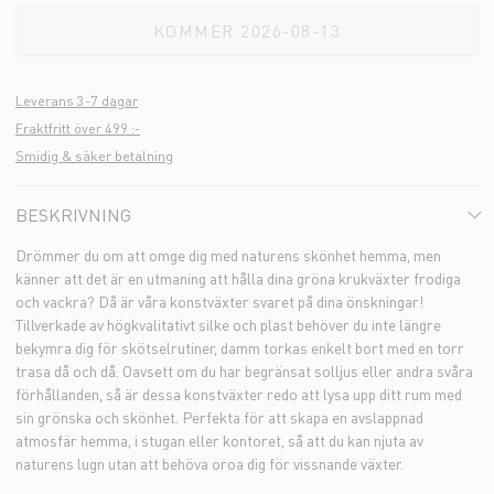
KOMMER 2026-08-13
Leverans 3-7 dagar
Fraktfritt över 499 :-
Smidig & säker betalning
BESKRIVNING
Drömmer du om att omge dig med naturens skönhet hemma, men
känner att det är en utmaning att hålla dina gröna krukväxter frodiga
och vackra? Då är våra konstväxter svaret på dina önskningar!
Tillverkade av högkvalitativt silke och plast behöver du inte längre
bekymra dig för skötselrutiner, damm torkas enkelt bort med en torr
trasa då och då. Oavsett om du har begränsat solljus eller andra svåra
förhållanden, så är dessa konstväxter redo att lysa upp ditt rum med
sin grönska och skönhet. Perfekta för att skapa en avslappnad
atmosfär hemma, i stugan eller kontoret, så att du kan njuta av
naturens lugn utan att behöva oroa dig för vissnande växter.