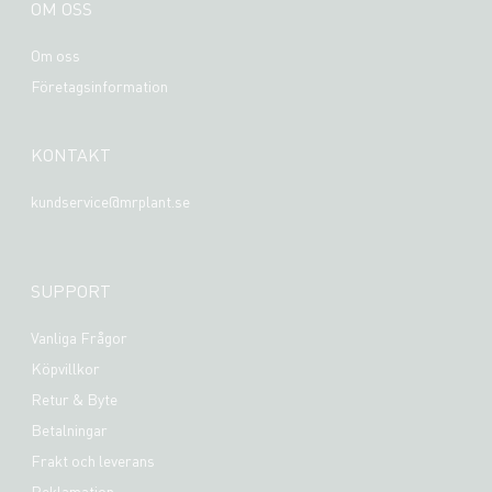
OM OSS
Om oss
Företagsinformation
KONTAKT
kundservice@mrplant.se
SUPPORT
Vanliga Frågor
Köpvillkor
Retur & Byte
Betalningar
Frakt och leverans
Reklamation