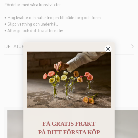
Fördelar med våra konstväxter:
• Hög kvalité och naturtrogen till både färg och form
• Slipp vattning och underhåll
• Allergi- och doftfria alternativ
DETALJER
Du kanske också gillar
FÅ GRATIS FRAKT
PÅ
DITT FÖRSTA KÖP