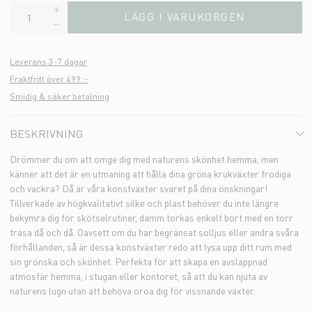
LÄGG I VARUKORGEN
Leverans 3-7 dagar
Fraktfritt över 499 :-
Smidig & säker betalning
BESKRIVNING
Drömmer du om att omge dig med naturens skönhet hemma, men
känner att det är en utmaning att hålla dina gröna krukväxter frodiga
och vackra? Då är våra konstväxter svaret på dina önskningar!
Tillverkade av högkvalitativt silke och plast behöver du inte längre
bekymra dig för skötselrutiner, damm torkas enkelt bort med en torr
trasa då och då. Oavsett om du har begränsat solljus eller andra svåra
förhållanden, så är dessa konstväxter redo att lysa upp ditt rum med
sin grönska och skönhet. Perfekta för att skapa en avslappnad
atmosfär hemma, i stugan eller kontoret, så att du kan njuta av
naturens lugn utan att behöva oroa dig för vissnande växter.