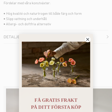
Fördelar med våra konstväxter:
• Hög kvalité och naturtrogen till både färg och form
• Slipp vattning och underhåll
• Allergi- och doftfria alternativ
DETALJER
Du kanske också gillar
FÅ GRATIS FRAKT
PÅ
DITT FÖRSTA KÖP