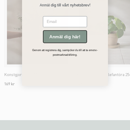
dig till vårt nyhetsbrev!
Anmäl
Email
Anmäl dig här!
Genom att registrera dig, samtycker du till att ta emot e-
postmarknadsföring.
Konstgjord grön Muehlenbeckia 25cm
Konstgjord grön Elefantöra 2
169 kr
169 kr