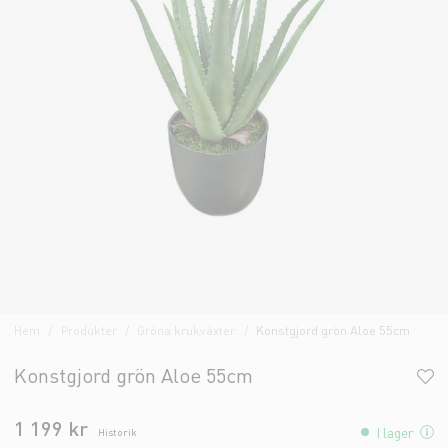
Hem
Produkter
Gröna krukväxter
Konstgjord grön Aloe 55cm
Konstgjord grön Aloe 55cm
1 199 kr
I lager
Historik