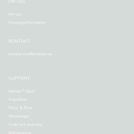
OM OSS
Om oss
Företagsinformation
KONTAKT
kundservice@mrplant.se
SUPPORT
Vanliga Frågor
Köpvillkor
Retur & Byte
Betalningar
Frakt och leverans
Reklamation