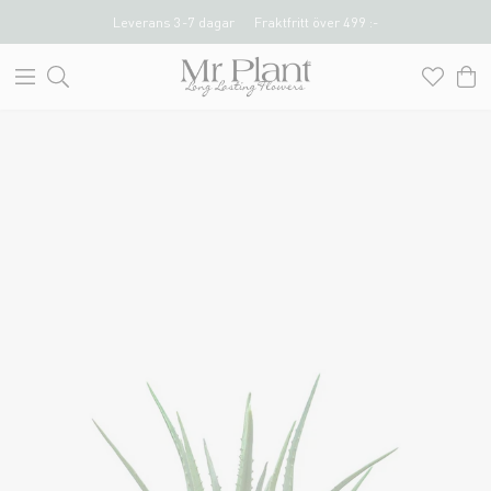
Leverans 3-7 dagar
Fraktfritt över 499 :-