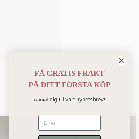
FÅ GRATIS FRAKT
PÅ
DITT FÖRSTA KÖP
Du kanske också gillar
dig till vårt nyhetsbrev!
Anmäl
Email