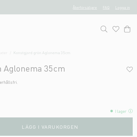
Återförsäljare
FAQ
Logga in
xter
Konstgjord grön Aglonema 35cm
ön Aglonema 35cm
rhållsfri.
I lager
LÄGG I VARUKORGEN