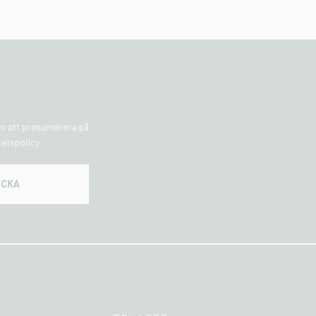
om att prenumerera på
tetspolicy.
ICKA