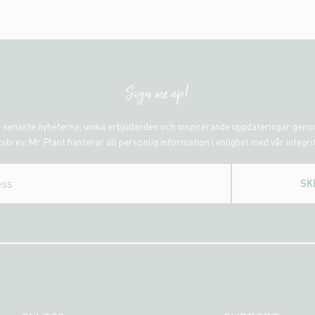
Sign me up!
 senaste nyheterna, unika erbjudanden och inspirerande uppdateringar gen
sbrev. Mr Plant hanterar all personlig information i enlighet med vår integri
SK