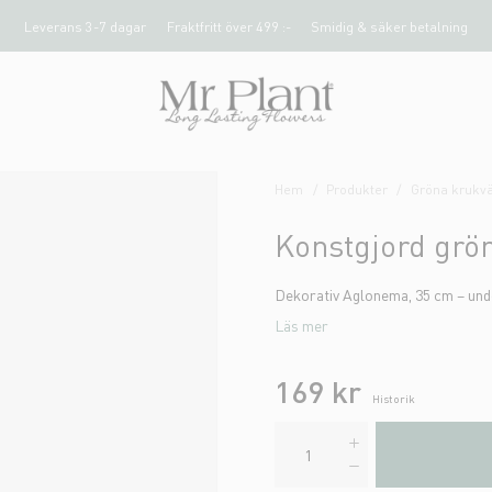
Leverans 3-7 dagar
Fraktfritt över 499 :-
Smidig & säker betalning
Hem
Produkter
Gröna krukvä
Konstgjord gr
Dekorativ Aglonema, 35 cm – unde
Läs mer
169 kr
Historik