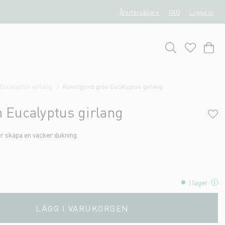
Återförsäljare
FAQ
Logga in
Eucalyptus girlang
Konstgjord grön Eucalyptus girlang
 Eucalyptus girlang
er skapa en vacker dukning.
I lager
LÄGG I VARUKORGEN