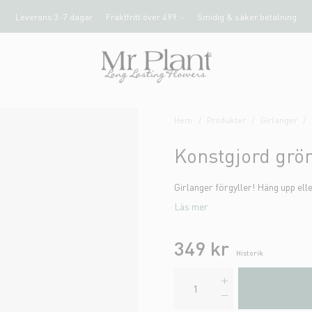
Leverans 3-7 dagar
Fraktfritt över 499 :-
Smidig & säker betalning
Hem
Produkter
Girlanger
Konstgjord grön
Girlanger förgyller! Häng upp ell
Läs mer
349 kr
Historik