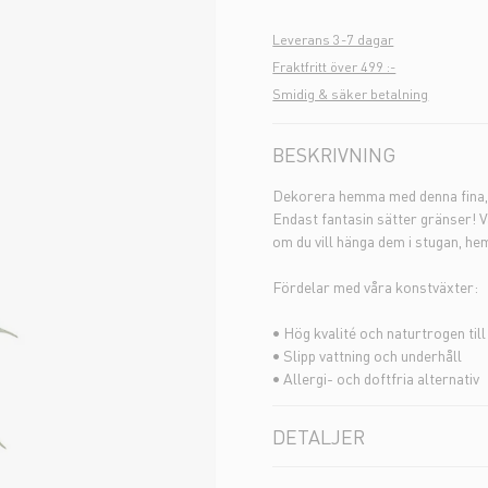
Leverans 3-7 dagar
Fraktfritt över 499 :-
Smidig & säker betalning
BESKRIVNING
Dekorera hemma med denna fina, n
Endast fantasin sätter gränser! V
om du vill hänga dem i stugan, he
Fördelar med våra konstväxter:
• Hög kvalité och naturtrogen til
• Slipp vattning och underhåll
• Allergi- och doftfria alternativ
DETALJER