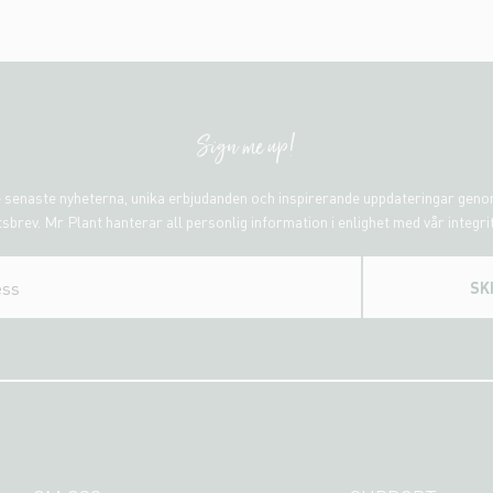
Sign me up!
 senaste nyheterna, unika erbjudanden och inspirerande uppdateringar gen
sbrev. Mr Plant hanterar all personlig information i enlighet med vår integri
SK