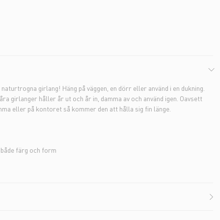
aturtrogna girlang! Häng på väggen, en dörr eller använd i en dukning.
åra girlanger håller år ut och år in, damma av och använd igen. Oavsett
mma eller på kontoret så kommer den att hålla sig fin länge.
l både färg och form