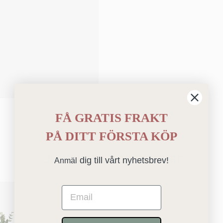
FÅ GRATIS FRAKT
PÅ
DITT FÖRSTA KÖP
Du kanske också gillar
dig till vårt nyhetsbrev!
Anmäl
Email