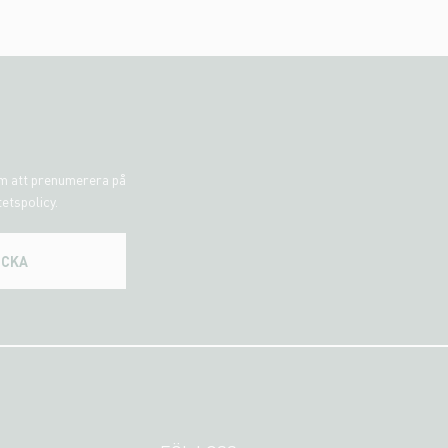
om att prenumerera på
tetspolicy.
ICKA