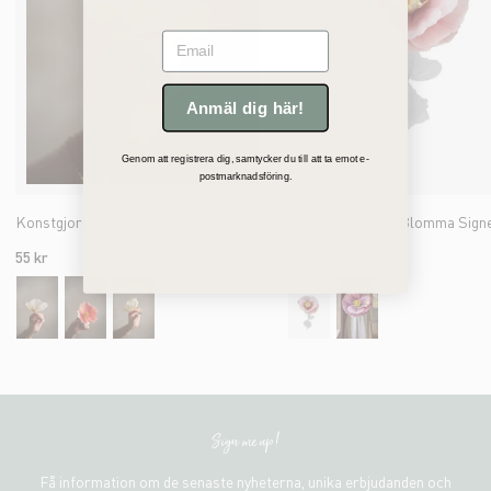
Email
Anmäl dig här!
Genom att registrera dig, samtycker du till att ta emot e-
postmarknadsföring.
Konstgjord cremefärgad Vallmo med clips 7cm
Konstgjord rosa Blomma Sign
55 kr
849 kr
Sign me up!
Få information om de senaste nyheterna, unika erbjudanden och