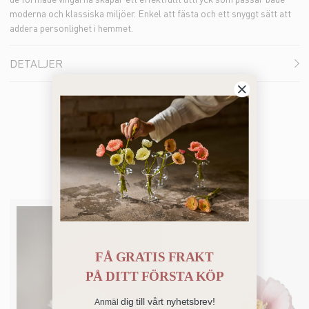
moderna och klassiska miljöer. Enkel att fästa och ett snyggt sätt att
addera personlighet i hemmet.
DETALJER
Du kanske också gillar
FÅ GRATIS FRAKT
PÅ
DITT FÖRSTA KÖP
dig till vårt nyhetsbrev!
Anmäl