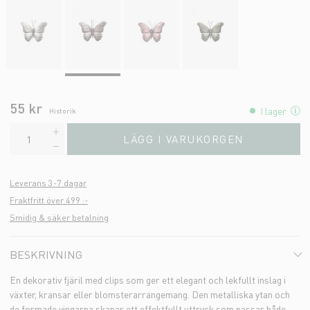
55 kr
I lager
Historik
LÄGG I VARUKORGEN
Leverans 3-7 dagar
Fraktfritt över 499 :-
Smidig & säker betalning
BESKRIVNING
En dekorativ fjäril med clips som ger ett elegant och lekfullt inslag i
växter, kransar eller blomsterarrangemang. Den metalliska ytan och
de formade vingarna skapar ett effektfullt uttryck som passar både