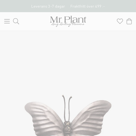
Leverans 3-7 dagar
Fraktfritt över 499 :-