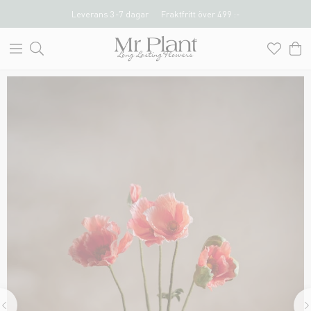
Leverans 3-7 dagar
Fraktfritt över 499 :-