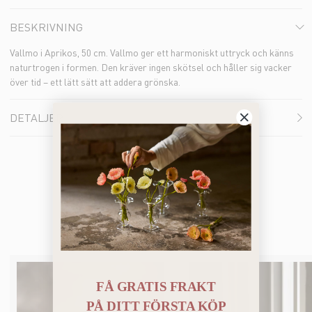
BESKRIVNING
Vallmo i Aprikos, 50 cm. Vallmo ger ett harmoniskt uttryck och känns
naturtrogen i formen. Den kräver ingen skötsel och håller sig vacker
över tid – ett lätt sätt att addera grönska.
DETALJER
Du kanske också gillar
FÅ GRATIS FRAKT
PÅ
DITT FÖRSTA KÖP